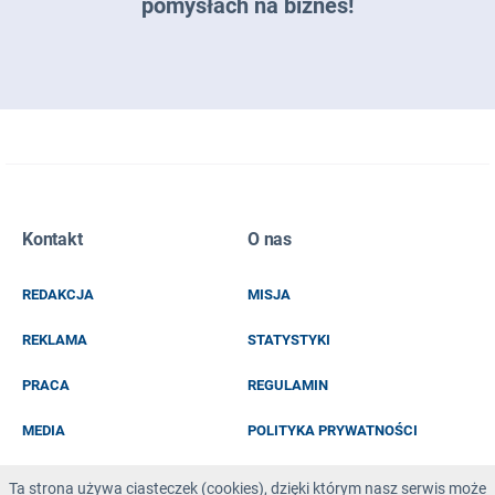
pomysłach na biznes!
Zapisz się do naszego newslettera
Kontakt
O nas
EMAIL
REDAKCJA
MISJA
IMIĘ I NAZWISKO
REKLAMA
STATYSTYKI
PRACA
REGULAMIN
MEDIA
POLITYKA PRYWATNOŚCI
KOD Z OBRAZKA
Ta strona używa ciasteczek (cookies), dzięki którym nasz serwis może