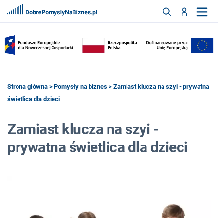
FRANCZYZY
AKTUALNOŚCI
CYFRYZACJA
SZUKAJ
Strona główna
>
Pomysły na biznes
> Zamiast klucza na szyi - prywatna
świetlica dla dzieci
ZALOGUJ
Zamiast klucza na szyi -
prywatna świetlica dla dzieci
ZAREJESTRUJ