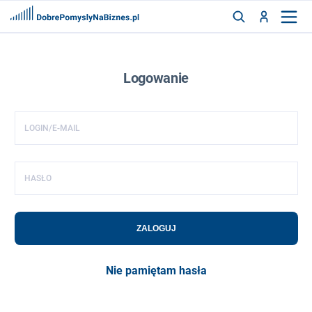
FRANCZYZY
AKTUALNOŚCI
Logowanie
CYFRYZACJA
SZUKAJ
LOGIN/E-MAIL
ZALOGUJ
HASŁO
ZAREJESTRUJ
ZALOGUJ
Nie pamiętam hasła