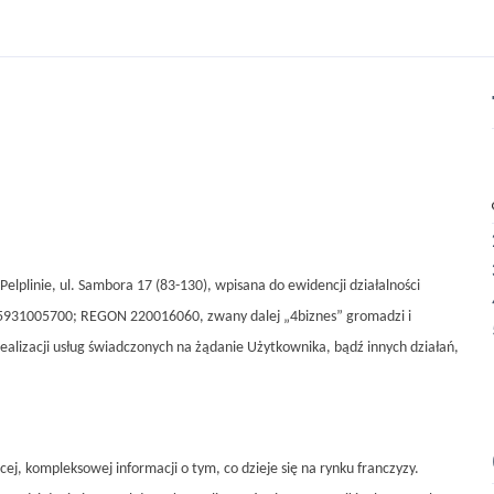
elplinie, ul. Sambora 17 (83-130), wpisana do ewidencji działalności
P 5931005700; REGON 220016060, zwany dalej „4biznes” gromadzi i
alizacji usług świadczonych na żądanie Użytkownika, bądź innych działań,
, kompleksowej informacji o tym, co dzieje się na rynku franczyzy.