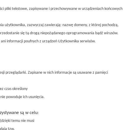
ości pliki tekstowe, zapisywane i przechowywane w urządzeniach końcowych
enia użytkownika, zazwyczaj zawierają: nazwę domeny, z której pochodzą,
 przedostanie się tą drogą niepożądanego oprogramowania bądź wirusów.
 ani informacji poufnych z urządzeń Użytkownika serwisów.
i przeglądarki. Zapisane w nich informacje są usuwane z pamięci
ez czas określony
nie powoduje ich usunięcia.
zystywane są w celu:
 (dzięki temu nie musi
ałają tzw.