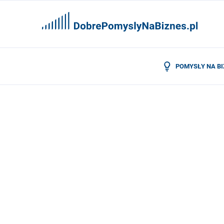
POMYSŁY NA B