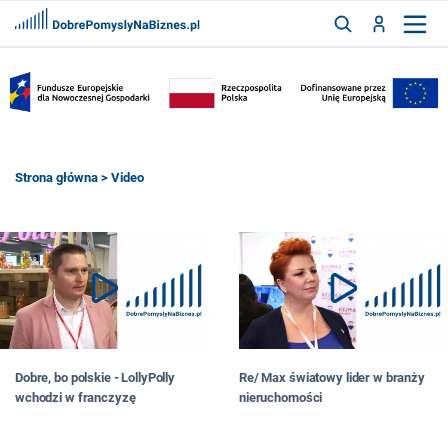
FRANCZYZY
AKTUALNOŚCI
CYFRYZACJA
SZUKAJ
Strona główna
> Video
ZALOGUJ
ZAREJESTRUJ
Dobre, bo polskie - LollyPolly
Re/ Max światowy lider w branży
wchodzi w franczyzę
nieruchomości