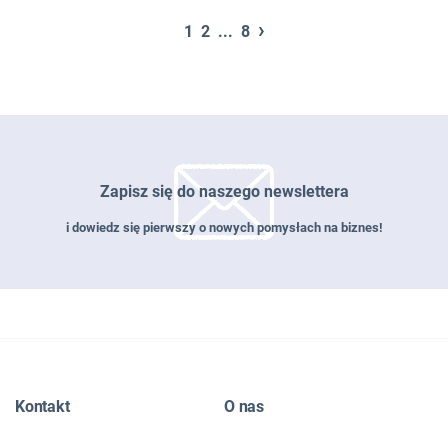
›
1
2
...
8
Zapisz się do naszego newslettera
i dowiedz się pierwszy o nowych pomysłach na biznes!
Zapisz się do naszego newslettera
Kontakt
O nas
EMAIL