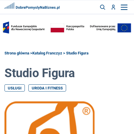
FRANCZYZY
AKTUALNOŚCI
CYFRYZACJA
SZUKAJ
Strona główna
>
Katalog Franczyz
> Studio Figura
Studio Figura
ZALOGUJ
USŁUGI
URODA I FITNESS
ZAREJESTRUJ