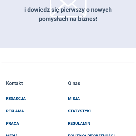
i dowiedz się pierwszy o nowych
pomysłach na biznes!
Zapisz się do naszego newslettera
Kontakt
O nas
EMAIL
REDAKCJA
MISJA
IMIĘ I NAZWISKO
REKLAMA
STATYSTYKI
PRACA
REGULAMIN
MEDIA
POLITYKA PRYWATNOŚCI