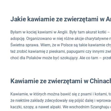
Jakie kawiarnie ze zwierzętami w An
Byłam w kociej kawiarni w Anglii. Były tam akurat kotki –
adopcję. Organizowano w niej różne akcje charytatywne 
Świetna sprawa. Wiem, że w Polsce są takie kawiarnie ch
też zrobić kawiarnię z pieskami, papugami czy innymi z
choć dla Polaków może być szokujący. Ale co tam – prz
Kawiarnie ze zwierzętami w Chinac
Kawiarnie, w których można bawić się z psami i kotami, t
że ​​niektóre zakłady zdecydowały się pójść dalej i wprow
kaczki, szopy, a nawet alpaki. We wschodnim Szanghaju c