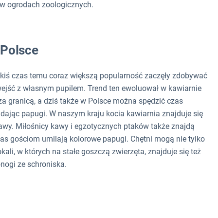
o w ogrodach zoologicznych.
 Polsce
Jakiś czas temu coraz większą popularność zaczęły zdobywać
wejść z własnym pupilem. Trend ten ewoluował w kawiarnie
 za granicą, a dziś także w Polsce można spędzić czas
ądając papugi. W naszym kraju kocia kawiarnia znajduje się
awy. Miłośnicy kawy i egzotycznych ptaków także znajdą
czas gościom umilają kolorowe papugi. Chętni mogą nie tylko
ali, w których na stałe goszczą zwierzęta, znajduje się też
nogi ze schroniska.