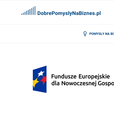
POMYSŁY NA B