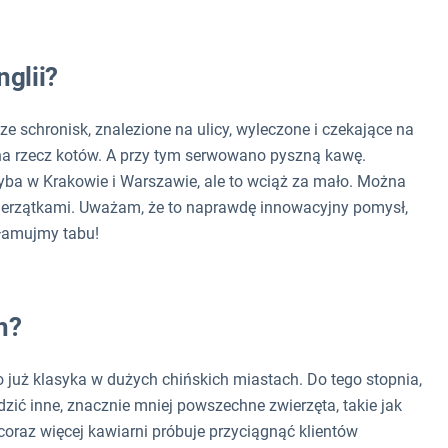
glii?
 ze schronisk, znalezione na ulicy, wyleczone i czekające na
na rzecz kotów. A przy tym serwowano pyszną kawę.
yba w Krakowie i Warszawie, ale to wciąż za mało. Można
wierzątkami. Uważam, że to naprawdę innowacyjny pomysł,
ełamujmy tabu!
h?
o już klasyka w dużych chińskich miastach. Do tego stopnia,
adzić inne, znacznie mniej powszechne zwierzęta, takie jak
oraz więcej kawiarni próbuje przyciągnąć klientów