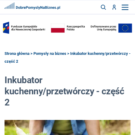
FRANCZYZY
AKTUALNOŚCI
CYFRYZACJA
SZUKAJ
Strona główna
>
Pomysły na biznes
> Inkubator kuchenny/przetwórczy -
część 2
ZALOGUJ
Inkubator
kuchenny/przetwórczy - część
ZAREJESTRUJ
2