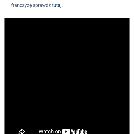
franczyzę sprawdź
tutaj
.