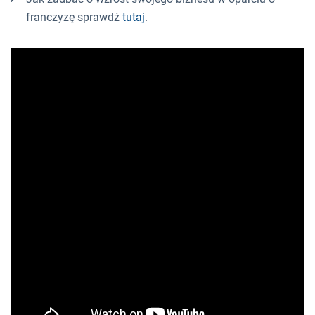
franczyzę sprawdź
tutaj
.