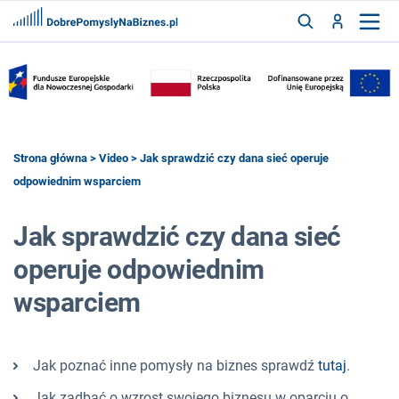
FRANCZYZY
AKTUALNOŚCI
CYFRYZACJA
SZUKAJ
Strona główna
>
Video
> Jak sprawdzić czy dana sieć operuje
odpowiednim wsparciem
ZALOGUJ
Jak sprawdzić czy dana sieć
operuje odpowiednim
ZAREJESTRUJ
wsparciem
Jak poznać inne pomysły na biznes sprawdź
tutaj
.
Jak zadbać o wzrost swojego biznesu w oparciu o