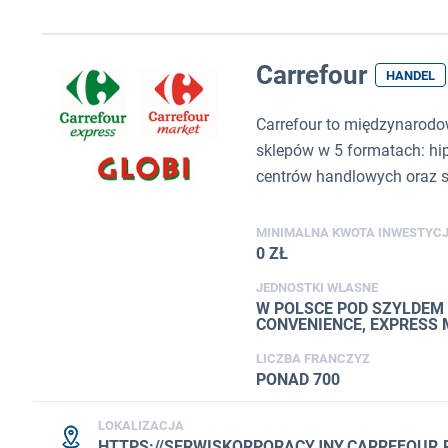
Carrefour
HANDEL
Carrefour to międzynarodo
sklepów w 5 formatach: hip
centrów handlowych oraz sie
MINIMALNA KWOTA INWESTYCJ
0 ZŁ
JEDNOSTKI WŁASNE
W POLSCE POD SZYLDEM
CONVENIENCE, EXPRESS
LICZBA FRANCZYZ
PONAD 700
LOKALIZACJA
HTTPS://SERWISKORPORACYJNY.CARREFOUR.