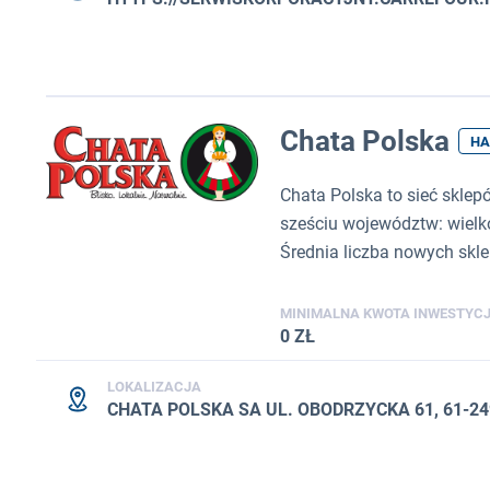
Chata Polska
HA
Chata Polska to sieć sklep
sześciu województw: wielk
Średnia liczba nowych sklep
MINIMALNA KWOTA INWESTYCJ
0 ZŁ
LOKALIZACJA
CHATA POLSKA SA UL. OBODRZYCKA 61, 61-2