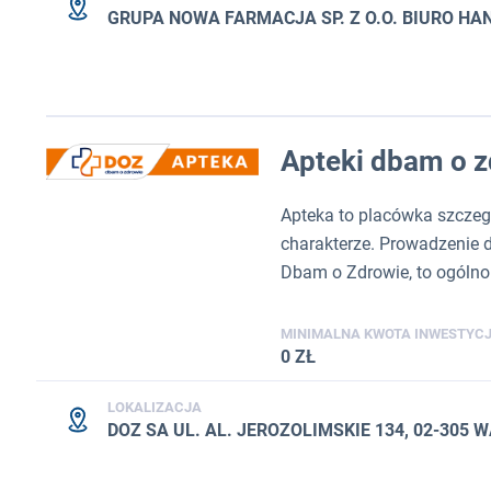
GRUPA NOWA FARMACJA SP. Z O.O. BIURO H
Apteki dbam o z
Apteka to placówka szczeg
charakterze. Prowadzenie d
Dbam o Zdrowie, to ogólno
MINIMALNA KWOTA INWESTYCJ
0 ZŁ
LOKALIZACJA
DOZ SA UL. AL. JEROZOLIMSKIE 134, 02-305