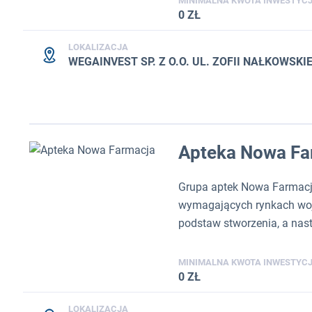
MINIMALNA KWOTA INWESTYCJ
0 ZŁ
LOKALIZACJA
WEGAINVEST SP. Z O.O. UL. ZOFII NAŁKOWSKIE
Apteka Nowa Fa
Grupa aptek Nowa Farmacja 
wymagających rynkach woje
podstaw stworzenia, a nast
MINIMALNA KWOTA INWESTYCJ
0 ZŁ
LOKALIZACJA