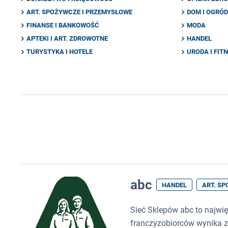
ART. SPOŻYWCZE I PRZEMYSŁOWE
DOM I OGRÓD
FINANSE I BANKOWOŚĆ
MODA
APTEKI I ART. ZDROWOTNE
HANDEL
TURYSTYKA I HOTELE
URODA I FIT
abc
HANDEL
ART. S
Sieć Sklepów abc to najwi
franczyzobiorców wynika z p