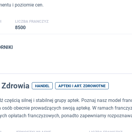
mentu i poziomie cen.
I
LICZBA FRANCZYZ
8500
ORNIKI
 Zdrowia
HANDEL
APTEKI I ART. ZDROWOTNE
ź częścią silnej i stabilnej grupy aptek. Poznaj nasz model fra
la osób obecnie prowadzących swoją aptekę. W ramach franczy
ch opłatach franczyzowych, ponadto zapewniamy rozpoznawalne