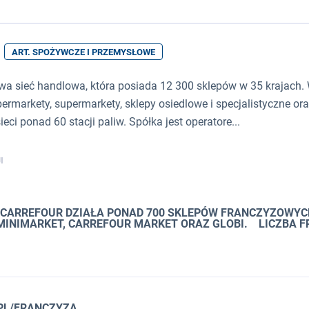
ART. SPOŻYWCZE I PRZEMYSŁOWE
wa sieć handlowa, która posiada 12 300 sklepów w 35 krajach
ermarkety, supermarkety, sklepy osiedlowe i specjalistyczne ora
ci ponad 60 stacji paliw. Spółka jest operatore...
I
 CARREFOUR DZIAŁA PONAD 700 SKLEPÓW FRANCZYZOWYC
 MINIMARKET, CARREFOUR MARKET ORAZ GLOBI. LICZBA
PL/FRANCZYZA