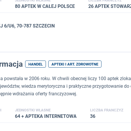
I
JEDNOSTKI WŁASNE
LICZBA FRANCZYZ
80 APTEK W CAŁEJ POLSCE
26 APTEK STOWA
J 6/U6, 70-787 SZCZECIN
rmacja
HANDEL
APTEKI I ART. ZDROWOTNE
powstała w 2006 roku. W chwili obecnej liczy 100 aptek zlokal
wództw, wiedza merytoryczna i praktyczne przygotowanie do dz
ępnie wdrażania oferty franczyzowej.
I
JEDNOSTKI WŁASNE
LICZBA FRANCZYZ
64 + APTEKA INTERNETOWA
36