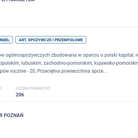
NDEL
ART. SPOŻYWCZE I PRZEMYSŁOWE
ów ogólnospożywczych zbudowana w oparciu o polski kapitał, ro
opolskim, lubuskim, zachodnio-pomorskim, kujawsko-pomorskim
ów rocznie - 20; Przeciętna powierzchnia sprze...
I
LICZBA FRANCZYZ
206
49 POZNAŃ