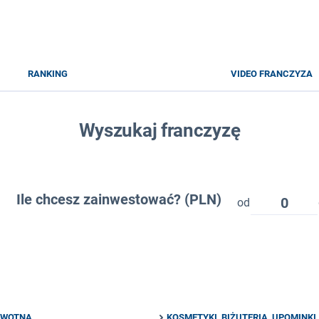
RANKING
VIDEO FRANCZYZA
Wyszukaj franczyzę
Ile chcesz zainwestować? (PLN)
0
od
OWOTNA
KOSMETYKI, BIŻUTERIA, UPOMINKI