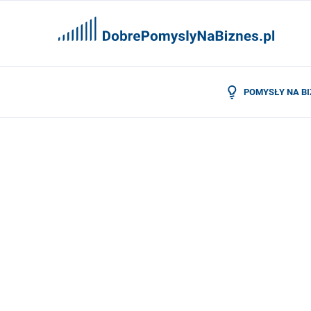
POMYSŁY NA B