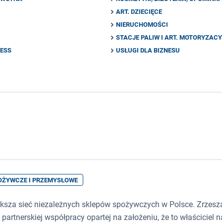
ART. DZIECIĘCE
NIERUCHOMOŚCI
STACJE PALIW I ART. MOTORYZAC
NESS
USŁUGI DLA BIZNESU
POŻYWCZE I PRZEMYSŁOWE
ększa sieć niezależnych sklepów spożywczych w Polsce. Zrzes
artnerskiej współpracy opartej na założeniu, że to właściciel n