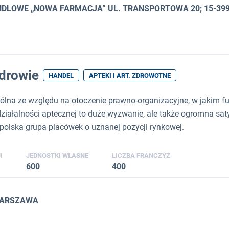
ANDLOWE „NOWA FARMACJA” UL. TRANSPORTOWA 20; 15-39
drowie
HANDEL
APTEKI I ART. ZDROWOTNE
ólna ze względu na otoczenie prawno-organizacyjne, w jakim fu
ziałalności aptecznej to duże wyzwanie, ale także ogromna sat
polska grupa placówek o uznanej pozycji rynkowej.
I
JEDNOSTKI WŁASNE
LICZBA FRANCZYZ
600
400
 WARSZAWA