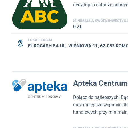
decyduje o doborze asorty
MINIMALNA KWOTA INWESTYCJ
0 ZŁ
LOKALIZACJA
EUROCASH SA UL. WIŚNIOWA 11, 62-052 KOM
Apteka Centrum
Dołącz do najlepszych! Bąd
oraz najlepsze wsparcie d
handlowych przy minimalny