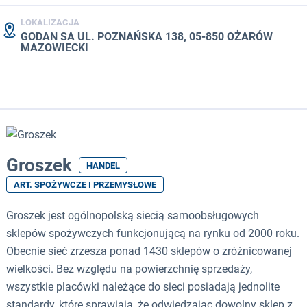
LOKALIZACJA
GODAN SA UL. POZNAŃSKA 138, 05-850 OŻARÓW
MAZOWIECKI
Groszek
HANDEL
ART. SPOŻYWCZE I PRZEMYSŁOWE
Groszek jest ogólnopolską siecią samoobsługowych
sklepów spożywczych funkcjonującą na rynku od 2000 roku.
Obecnie sieć zrzesza ponad 1430 sklepów o zróżnicowanej
wielkości. Bez względu na powierzchnię sprzedaży,
wszystkie placówki należące do sieci posiadają jednolite
standardy, które sprawiają, że odwiedzając dowolny sklep z