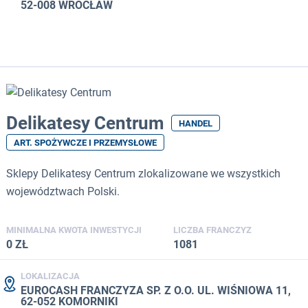
52-008 WROCŁAW
Delikatesy Centrum
HANDEL
ART. SPOŻYWCZE I PRZEMYSŁOWE
Sklepy Delikatesy Centrum zlokalizowane we wszystkich
województwach Polski.
MINIMALNA KWOTA INWESTYCJI
LICZBA FRANCZYZ
0 ZŁ
1081
LOKALIZACJA
EUROCASH FRANCZYZA SP. Z O.O. UL. WIŚNIOWA 11,
62-052 KOMORNIKI