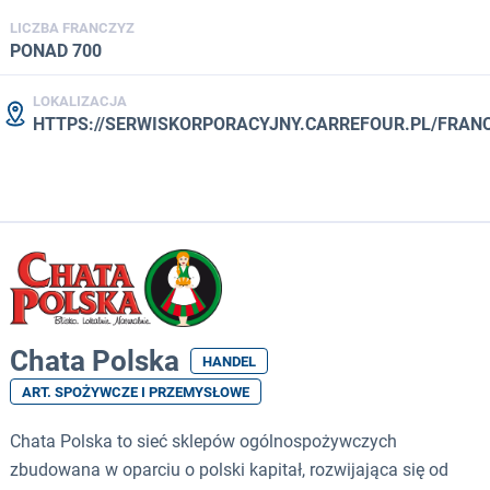
LICZBA FRANCZYZ
PONAD 700
LOKALIZACJA
HTTPS://SERWISKORPORACYJNY.CARREFOUR.PL/FRAN
Chata Polska
HANDEL
ART. SPOŻYWCZE I PRZEMYSŁOWE
Chata Polska to sieć sklepów ogólnospożywczych
zbudowana w oparciu o polski kapitał, rozwijająca się od