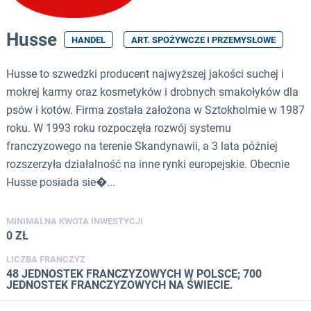
Husse
HANDEL
ART. SPOŻYWCZE I PRZEMYSŁOWE
Husse to szwedzki producent najwyższej jakości suchej i
mokrej karmy oraz kosmetyków i drobnych smakołyków dla
psów i kotów. Firma została założona w Sztokholmie w 1987
roku. W 1993 roku rozpoczęła rozwój systemu
franczyzowego na terenie Skandynawii, a 3 lata później
rozszerzyła działalność na inne rynki europejskie. Obecnie
Husse posiada sie�...
MINIMALNA KWOTA INWESTYCJI
0 ZŁ
LICZBA FRANCZYZ
48 JEDNOSTEK FRANCZYZOWYCH W POLSCE; 700
JEDNOSTEK FRANCZYZOWYCH NA ŚWIECIE.