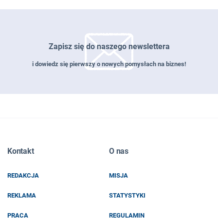
Zapisz się do naszego newslettera
i dowiedz się pierwszy o nowych pomysłach na biznes!
Zapisz się do naszego newslettera
Kontakt
O nas
EMAIL
REDAKCJA
MISJA
IMIĘ I NAZWISKO
REKLAMA
STATYSTYKI
PRACA
REGULAMIN