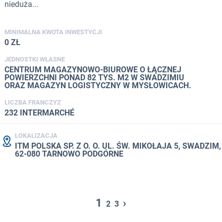
nieduża...
MINIMALNA KWOTA INWESTYCJI
0 ZŁ
JEDNOSTKI WŁASNE
CENTRUM MAGAZYNOWO-BIUROWE O ŁĄCZNEJ
POWIERZCHNI PONAD 82 TYS. M2 W SWADZIMIU
ORAZ MAGAZYN LOGISTYCZNY W MYSŁOWICACH.
LICZBA FRANCZYZ
232 INTERMARCHÉ
LOKALIZACJA
ITM POLSKA SP. Z O. O. UL. ŚW. MIKOŁAJA 5, SWADZIM,
62-080 TARNOWO PODGÓRNE
1
›
2
3