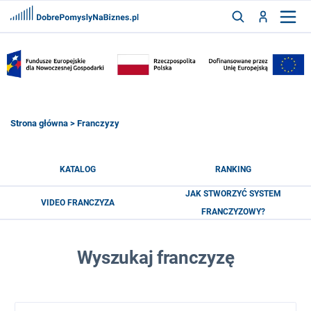
FRANCZYZY
AKTUALNOŚCI
CYFRYZACJA
SZUKAJ
Strona główna
> Franczyzy
ZALOGUJ
KATALOG
RANKING
JAK STWORZYĆ SYSTEM
VIDEO FRANCZYZA
ZAREJESTRUJ
FRANCZYZOWY?
Wyszukaj franczyzę