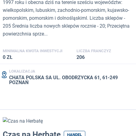
1997 roku i obecna dziś na terenie sześciu województw:
wielkopolskim, lubuskim, zachodnio-pomorskim, kujawsko-
pomorskim, pomorskim i dolnośląskiml. Liczba sklepów -
205 Średnia liczba nowych sklepów rocznie - 20; Przeciętna
powierzchnia sprze...
MINIMALNA KWOTA INWESTYCJI
LICZBA FRANCZYZ
0 ZŁ
206
LOKALIZACJA
CHATA POLSKA SA UL. OBODRZYCKA 61, 61-249
POZNAŃ
Czas na Herbatę
HANDEL