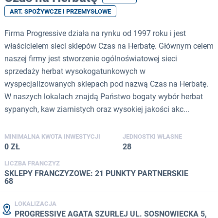
ART. SPOŻYWCZE I PRZEMYSŁOWE
Firma Progressive działa na rynku od 1997 roku i jest
właścicielem sieci sklepów Czas na Herbatę. Głównym celem
naszej firmy jest stworzenie ogólnoświatowej sieci
sprzedaży herbat wysokogatunkowych w
wyspecjalizowanych sklepach pod nazwą Czas na Herbatę.
W naszych lokalach znajdą Państwo bogaty wybór herbat
sypanych, kaw ziarnistych oraz wysokiej jakości akc...
MINIMALNA KWOTA INWESTYCJI
JEDNOSTKI WŁASNE
0 ZŁ
28
LICZBA FRANCZYZ
SKLEPY FRANCZYZOWE: 21 PUNKTY PARTNERSKIE
68
LOKALIZACJA
PROGRESSIVE AGATA SZURLEJ UL. SOSNOWIECKA 5,