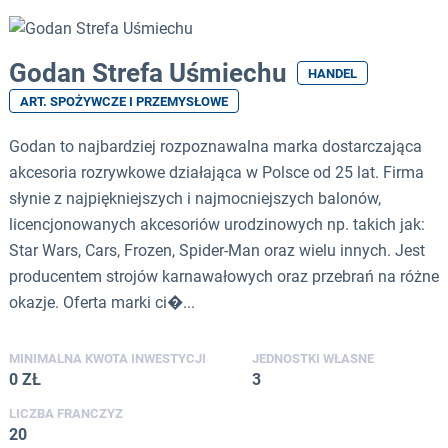
Godan Strefa Uśmiechu
HANDEL
ART. SPOŻYWCZE I PRZEMYSŁOWE
Godan to najbardziej rozpoznawalna marka dostarczająca
akcesoria rozrywkowe działająca w Polsce od 25 lat. Firma
słynie z najpiękniejszych i najmocniejszych balonów,
licencjonowanych akcesoriów urodzinowych np. takich jak:
Star Wars, Cars, Frozen, Spider-Man oraz wielu innych. Jest
producentem strojów karnawałowych oraz przebrań na różne
okazje. Oferta marki ci�...
MINIMALNA KWOTA INWESTYCJI
JEDNOSTKI WŁASNE
0 ZŁ
3
LICZBA FRANCZYZ
20