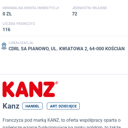
MINIMALNA KWOTA INWESTYCJI
JEDNOSTKI WŁASNE
0 ZŁ
72
LICZBA FRANCZYZ
116
LOKALIZACJA
CDRL SA PIANOWO, UL. KWIATOWA 2, 64-000 KOŚCIAN
Kanz
HANDEL
ART. DZIECIĘCE
Franczyza pod marką KANZ, to oferta współpracy oparta o
najlepsze wzorce funkcjonujące na rynku polskim, to także