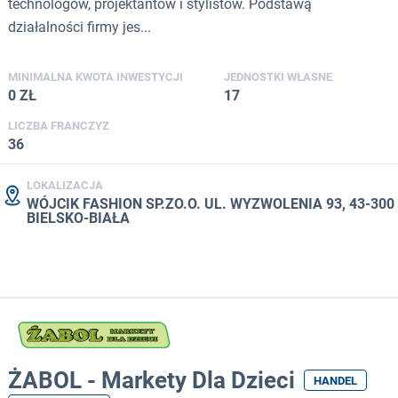
technologów, projektantów i stylistów. Podstawą
działalności firmy jes...
MINIMALNA KWOTA INWESTYCJI
JEDNOSTKI WŁASNE
0 ZŁ
17
LICZBA FRANCZYZ
36
LOKALIZACJA
WÓJCIK FASHION SP.ZO.O. UL. WYZWOLENIA 93, 43-300
BIELSKO-BIAŁA
ŻABOL - Markety Dla Dzieci
HANDEL