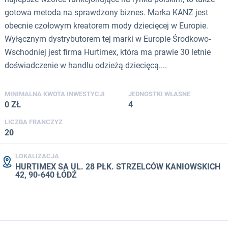
gotowa metoda na sprawdzony biznes. Marka KANZ jest
obecnie czołowym kreatorem mody dziecięcej w Europie.
Wyłącznym dystrybutorem tej marki w Europie Środkowo-
Wschodniej jest firma Hurtimex, która ma prawie 30 letnie
doświadczenie w handlu odzieżą dziecięcą....
MINIMALNA KWOTA INWESTYCJI
JEDNOSTKI WŁASNE
0 ZŁ
4
LICZBA FRANCZYZ
20
LOKALIZACJA
HURTIMEX SA UL. 28 PŁK. STRZELCÓW KANIOWSKICH
42, 90-640 ŁÓDŹ