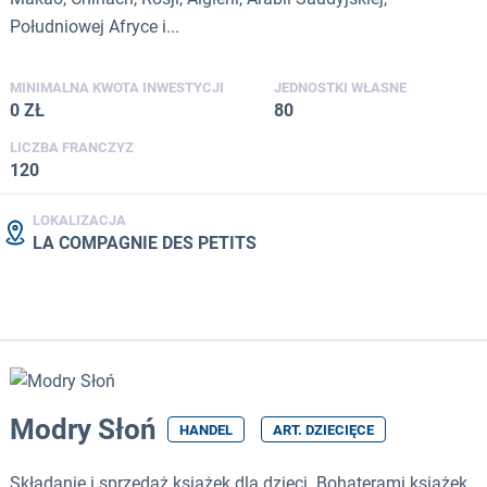
Południowej Afryce i...
MINIMALNA KWOTA INWESTYCJI
JEDNOSTKI WŁASNE
0 ZŁ
80
LICZBA FRANCZYZ
120
LOKALIZACJA
LA COMPAGNIE DES PETITS
Modry Słoń
HANDEL
ART. DZIECIĘCE
Składanie i sprzedaż książek dla dzieci. Bohaterami książek