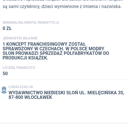
są sami czytelnicy, dzieci wymienione z imienia i nazwiska.
MINIMALNA KWOTA INWESTYCJI
0 ZŁ
JEDNOSTKI WŁASNE
1 KONCEPT FRANCHISINGOWY ZOSTAŁ
SPRAWDZONY W CZECHACH. W POLSCE MODRY
SŁOŃ PROWADZI SPRZEDAŻ PÓŁFABRYKATÓW DO
PRODUKCJI KSIĄŻEK.
LICZBA FRANCZYZ
50
LOKALIZACJA
WYDAWNICTWO NIEBIESKI SŁOŃ UL. MIELĘCIŃSKA 35,
87-800 WŁOCŁAWEK