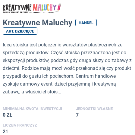
Kreatywne Maluchy
HANDEL
ART. DZIECIĘCE
Ideą stoiska jest połączenie warsztatów plastycznych ze
sprzedażą produktów. Część stoiska przeznaczona jest do
ekspozycji produktów, podczas gdy druga służy do zabawy z
dziećmi. Rodzice mają możliwość przekonać się czy produkt
przypadł do gustu ich pociechom. Centrum handlowe
zyskuje darmowy event, dzieci przyjemną i kreatywną
zabawę, a właściciel stois...
MINIMALNA KWOTA INWESTYCJI
JEDNOSTKI WŁASNE
0 ZŁ
7
LICZBA FRANCZYZ
21