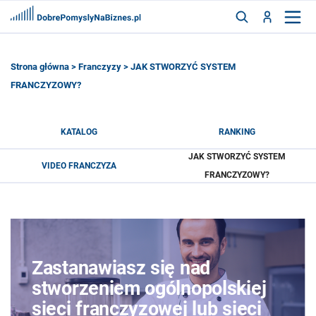
FRANCZYZY
AKTUALNOŚCI
Strona główna
> Franczyzy > JAK STWORZYĆ SYSTEM
FRANCZYZOWY?
CYFRYZACJA
SZUKAJ
KATALOG
RANKING
JAK STWORZYĆ SYSTEM
VIDEO FRANCZYZA
ZALOGUJ
FRANCZYZOWY?
ZAREJESTRUJ
Zastanawiasz się nad
stworzeniem ogólnopolskiej
sieci franczyzowej lub sieci