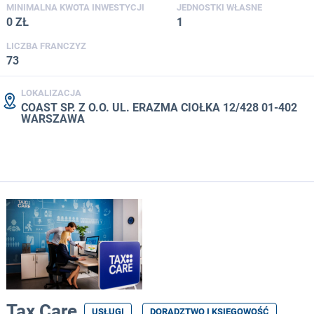
MINIMALNA KWOTA INWESTYCJI
JEDNOSTKI WŁASNE
0 ZŁ
1
LICZBA FRANCZYZ
73
LOKALIZACJA
COAST SP. Z O.O. UL. ERAZMA CIOŁKA 12/428 01-402
WARSZAWA
Tax Care
USŁUGI
DORADZTWO I KSIĘGOWOŚĆ