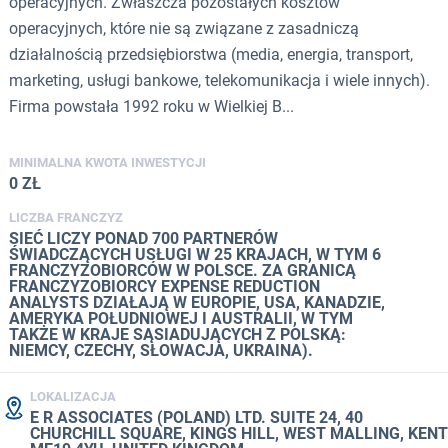
operacyjnych. Zwłaszcza pozostałych kosztów
operacyjnych, które nie są związane z zasadniczą
działalnością przedsiębiorstwa (media, energia, transport,
marketing, usługi bankowe, telekomunikacja i wiele innych).
Firma powstała 1992 roku w Wielkiej B...
MINIMALNA KWOTA INWESTYCJI
0 ZŁ
LICZBA FRANCZYZ
SIEĆ LICZY PONAD 700 PARTNERÓW
ŚWIADCZĄCYCH USŁUGI W 25 KRAJACH, W TYM 6
FRANCZYZOBIORCÓW W POLSCE. ZA GRANICĄ
FRANCZYZOBIORCY EXPENSE REDUCTION
ANALYSTS DZIAŁAJĄ W EUROPIE, USA, KANADZIE,
AMERYKA POŁUDNIOWEJ I AUSTRALII, W TYM
TAKŻE W KRAJE SĄSIADUJĄCYCH Z POLSKĄ:
NIEMCY, CZECHY, SŁOWACJA, UKRAINA).
LOKALIZACJA
E R ASSOCIATES (POLAND) LTD. SUITE 24, 40
CHURCHILL SQUARE, KINGS HILL, WEST MALLING, KENT