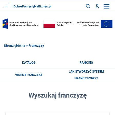
FRANCZYZY
AKTUALNOŚCI
CYFRYZACJA
SZUKAJ
Strona główna
> Franczyzy
ZALOGUJ
KATALOG
RANKING
JAK STWORZYĆ SYSTEM
VIDEO FRANCZYZA
ZAREJESTRUJ
FRANCZYZOWY?
Wyszukaj franczyzę