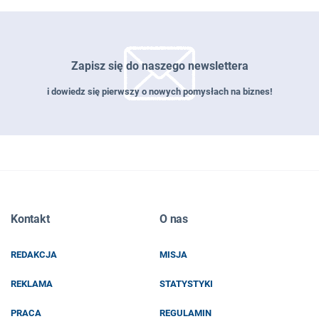
Zapisz się do naszego newslettera
i dowiedz się pierwszy o nowych pomysłach na biznes!
Zapisz się do naszego newslettera
Kontakt
O nas
EMAIL
REDAKCJA
MISJA
IMIĘ I NAZWISKO
REKLAMA
STATYSTYKI
PRACA
REGULAMIN