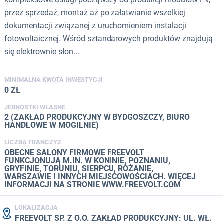
przez sprzedaż, montaż aż po załatwianie wszelkiej
dokumentacji związanej z uruchomieniem instalacji
fotowoltaicznej. Wśród sztandarowych produktów znajdują
się elektrownie słon...
MINIMALNA KWOTA INWESTYCJI
0 ZŁ
JEDNOSTKI WŁASNE
2 (ZAKŁAD PRODUKCYJNY W BYDGOSZCZY, BIURO
HANDLOWE W MOGILNIE)
LICZBA FRANCZYZ
OBECNE SALONY FIRMOWE FREEVOLT
FUNKCJONUJĄ M.IN. W KONINIE, POZNANIU,
GRYFINIE, TORUNIU, SIERPCU, RÓŻANIE,
WARSZAWIE I INNYCH MIEJSCOWOŚCIACH. WIĘCEJ
INFORMACJI NA STRONIE WWW.FREEVOLT.COM
LOKALIZACJA
FREEVOLT SP. Z O.O. ZAKŁAD PRODUKCYJNY: UL. WŁ.