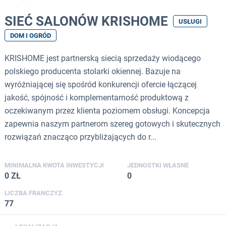
SIEĆ SALONÓW KRISHOME
USŁUGI
DOM I OGRÓD
KRISHOME jest partnerską siecią sprzedaży wiodącego
polskiego producenta stolarki okiennej. Bazuje na
wyróżniającej się spośród konkurencji ofercie łączącej
jakość, spójność i komplementarność produktową z
oczekiwanym przez klienta poziomem obsługi. Koncepcja
zapewnia naszym partnerom szereg gotowych i skutecznych
rozwiązań znacząco przybliżających do r...
MINIMALNA KWOTA INWESTYCJI
JEDNOSTKI WŁASNE
0 ZŁ
0
LICZBA FRANCZYZ
77