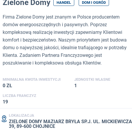
Zielone Domy
HANDEL
DOM I OGRÓD
Firma Zielone Domy jest znanym w Polsce producentem
domów energooszczędnych i pasywnych. Poprzez
kompleksową realizację inwestycji zapewniamy Klientowi
komfort i bezpieczeństwo. Naszym priorytetem jest budowa
domu o najwyższej jakości, idealnie trafiającego w potrzeby
Klienta. Zadaniem Partnera Franczyzowego jest
poszukiwanie i kompleksowa obsługa Klientów.
MINIMALNA KWOTA INWESTYCJI
JEDNOSTKI WŁASNE
0 ZŁ
1
LICZBA FRANCZYZ
19
LOKALIZACJA
ZIELONE DOMY MAZIARZ BRYŁA SP.J. UL. MICKIEWICZA
39, 89-600 CHOJNICE