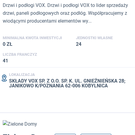
Drzwi i podłogi VOX. Drzwi i podłogi VOX to lider sprzedaży
drzwi, paneli podłogowych oraz podłóg. Współpracujemy z
wiodącymi producentami elementów wy...
MINIMALNA KWOTA INWESTYCJI
JEDNOSTKI WŁASNE
0 ZŁ
24
LICZBA FRANCZYZ
41
LOKALIZACJA
SKŁADY VOX SP. Z O.O. SP. K. UL. GNIEŹNIEŃSKA 28;
JANIKOWO K/POZNANIA 62-006 KOBYLNICA