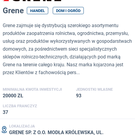
Grene
HANDEL
DOM I OGRÓD
Grene zajmuje się dystrybucją szerokiego asortymentu
produktów zaopatrzenia rolnictwa, ogrodnictwa, przemysłu,
usług oraz produktów wykorzystywanych w gospodarstwach
domowych, za pośrednictwem sieci specjalistycznych
sklepów rolniczo-technicznych, działających pod marką
Grene na terenie całego kraju. Nasz marka kojarzona jest
przez Klientów z fachowością pers...
MINIMALNA KWOTA INWESTYCJI
JEDNOSTKI WŁASNE
20000 ZŁ
93
LICZBA FRANCZYZ
37
LOKALIZACJA
GRENE SP. Z O.O. MODŁA KRÓLEWSKA, UL.