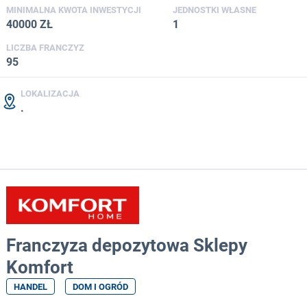
MINIMALNA KWOTA INWESTYCJI
JEDNOSTKI WŁASNE
40000 ZŁ
1
LICZBA FRANCZYZ
95
LOKALIZACJA
.
Franczyza depozytowa Sklepy
Komfort
HANDEL
DOM I OGRÓD