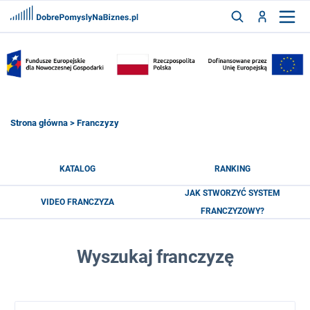
FRANCZYZY
AKTUALNOŚCI
CYFRYZACJA
SZUKAJ
Strona główna
> Franczyzy
ZALOGUJ
KATALOG
RANKING
JAK STWORZYĆ SYSTEM
VIDEO FRANCZYZA
ZAREJESTRUJ
FRANCZYZOWY?
Wyszukaj franczyzę