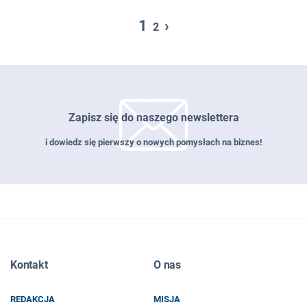
1
›
2
Zapisz się do naszego newslettera
i dowiedz się pierwszy o nowych pomysłach na biznes!
Zapisz się do naszego newslettera
Kontakt
O nas
EMAIL
REDAKCJA
MISJA