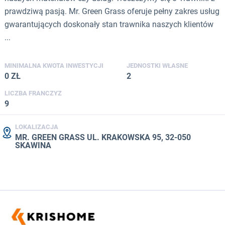
prawdziwą pasją. Mr. Green Grass oferuje pełny zakres usług
gwarantujących doskonały stan trawnika naszych klientów
...
MINIMALNA KWOTA INWESTYCJI
JEDNOSTKI WŁASNE
0 ZŁ
2
LICZBA FRANCZYZ
9
LOKALIZACJA
MR. GREEN GRASS UL. KRAKOWSKA 95, 32-050
SKAWINA