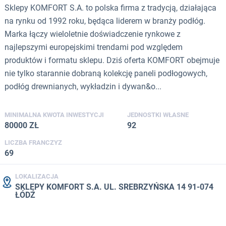
Sklepy KOMFORT S.A. to polska firma z tradycją, działająca
na rynku od 1992 roku, będąca liderem w branży podłóg.
Marka łączy wieloletnie doświadczenie rynkowe z
najlepszymi europejskimi trendami pod względem
produktów i formatu sklepu. Dziś oferta KOMFORT obejmuje
nie tylko starannie dobraną kolekcję paneli podłogowych,
podłóg drewnianych, wykładzin i dywan&o...
MINIMALNA KWOTA INWESTYCJI
JEDNOSTKI WŁASNE
80000 ZŁ
92
LICZBA FRANCZYZ
69
LOKALIZACJA
SKLEPY KOMFORT S.A. UL. SREBRZYŃSKA 14 91-074
ŁÓDŹ