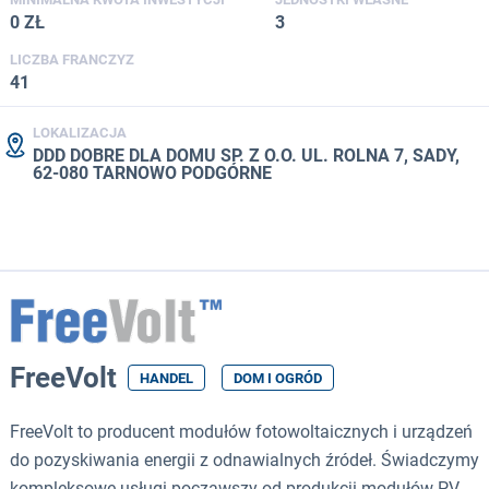
0 ZŁ
3
LICZBA FRANCZYZ
41
LOKALIZACJA
DDD DOBRE DLA DOMU SP. Z O.O. UL. ROLNA 7, SADY,
62-080 TARNOWO PODGÓRNE
FreeVolt
HANDEL
DOM I OGRÓD
FreeVolt to producent modułów fotowoltaicznych i urządzeń
do pozyskiwania energii z odnawialnych źródeł. Świadczymy
kompleksowe usługi począwszy od produkcji modułów PV,