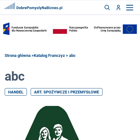
FRANCZYZY
AKTUALNOŚCI
CYFRYZACJA
SZUKAJ
Strona główna
>
Katalog Franczyz
> abc
abc
ZALOGUJ
HANDEL
ART. SPOŻYWCZE I PRZEMYSŁOWE
ZAREJESTRUJ