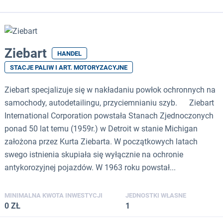
Ziebart
HANDEL
STACJE PALIW I ART. MOTORYZACYJNE
Ziebart specjalizuje się w nakładaniu powłok ochronnych na
samochody, autodetailingu, przyciemnianiu szyb. Ziebart
International Corporation powstała Stanach Zjednoczonych
ponad 50 lat temu (1959r.) w Detroit w stanie Michigan
założona przez Kurta Ziebarta. W początkowych latach
swego istnienia skupiała się wyłącznie na ochronie
antykorozyjnej pojazdów. W 1963 roku powstał...
MINIMALNA KWOTA INWESTYCJI
JEDNOSTKI WŁASNE
0 ZŁ
1