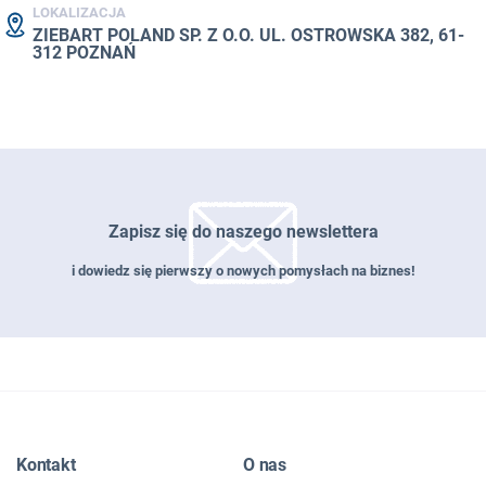
LOKALIZACJA
ZIEBART POLAND SP. Z O.O. UL. OSTROWSKA 382, 61-
312 POZNAŃ
Zapisz się do naszego newslettera
i dowiedz się pierwszy o nowych pomysłach na biznes!
Zapisz się do naszego newslettera
Kontakt
O nas
EMAIL