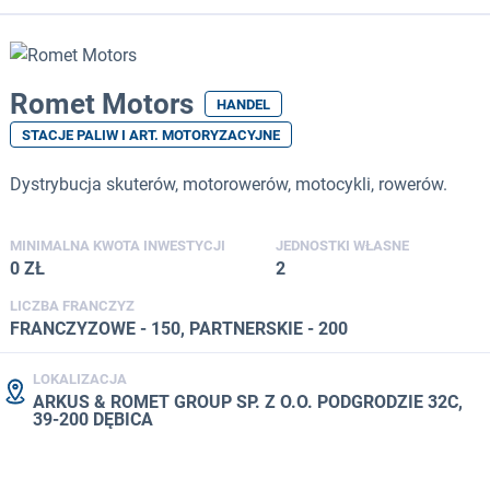
Romet Motors
HANDEL
STACJE PALIW I ART. MOTORYZACYJNE
Dystrybucja skuterów, motorowerów, motocykli, rowerów.
MINIMALNA KWOTA INWESTYCJI
JEDNOSTKI WŁASNE
0 ZŁ
2
LICZBA FRANCZYZ
FRANCZYZOWE - 150, PARTNERSKIE - 200
LOKALIZACJA
ARKUS & ROMET GROUP SP. Z O.O. PODGRODZIE 32C,
39-200 DĘBICA