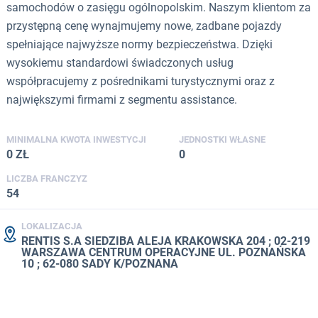
samochodów o zasięgu ogólnopolskim. Naszym klientom za
przystępną cenę wynajmujemy nowe, zadbane pojazdy
spełniające najwyższe normy bezpieczeństwa. Dzięki
wysokiemu standardowi świadczonych usług
współpracujemy z pośrednikami turystycznymi oraz z
największymi firmami z segmentu assistance.
MINIMALNA KWOTA INWESTYCJI
JEDNOSTKI WŁASNE
0 ZŁ
0
LICZBA FRANCZYZ
54
LOKALIZACJA
RENTIS S.A SIEDZIBA ALEJA KRAKOWSKA 204 ; 02-219
WARSZAWA CENTRUM OPERACYJNE UL. POZNAŃSKA
10 ; 62-080 SADY K/POZNANA