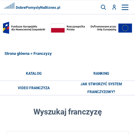
FRANCZYZY
AKTUALNOŚCI
CYFRYZACJA
SZUKAJ
Strona główna
> Franczyzy
ZALOGUJ
KATALOG
RANKING
JAK STWORZYĆ SYSTEM
VIDEO FRANCZYZA
ZAREJESTRUJ
FRANCZYZOWY?
Wyszukaj franczyzę