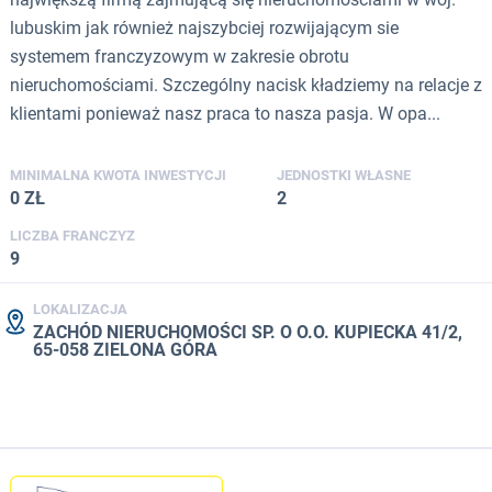
lubuskim jak również najszybciej rozwijającym sie
systemem franczyzowym w zakresie obrotu
nieruchomościami. Szczególny nacisk kładziemy na relacje z
klientami ponieważ nasz praca to nasza pasja. W opa...
MINIMALNA KWOTA INWESTYCJI
JEDNOSTKI WŁASNE
0 ZŁ
2
LICZBA FRANCZYZ
9
LOKALIZACJA
ZACHÓD NIERUCHOMOŚCI SP. O O.O. KUPIECKA 41/2,
65-058 ZIELONA GÓRA