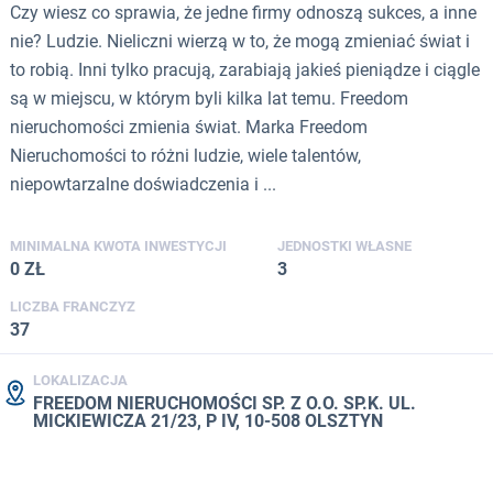
Czy wiesz co sprawia, że jedne firmy odnoszą sukces, a inne
nie? Ludzie. Nieliczni wierzą w to, że mogą zmieniać świat i
to robią. Inni tylko pracują, zarabiają jakieś pieniądze i ciągle
są w miejscu, w którym byli kilka lat temu. Freedom
nieruchomości zmienia świat. Marka Freedom
Nieruchomości to różni ludzie, wiele talentów,
niepowtarzalne doświadczenia i ...
MINIMALNA KWOTA INWESTYCJI
JEDNOSTKI WŁASNE
0 ZŁ
3
LICZBA FRANCZYZ
37
LOKALIZACJA
FREEDOM NIERUCHOMOŚCI SP. Z O.O. SP.K. UL.
MICKIEWICZA 21/23, P IV, 10-508 OLSZTYN