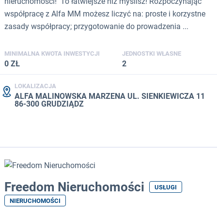
nieruchomości! To łatwiejsze niż myślisz! Rozpoczynając
współpracę z Alfa MM możesz liczyć na: proste i korzystne
zasady współpracy; przygotowanie do prowadzenia ...
MINIMALNA KWOTA INWESTYCJI
JEDNOSTKI WŁASNE
0 ZŁ
2
LOKALIZACJA
ALFA MALINOWSKA MARZENA UL. SIENKIEWICZA 11
86-300 GRUDZIĄDZ
Freedom Nieruchomości
USŁUGI
NIERUCHOMOŚCI