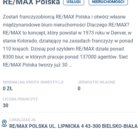
RE/MAX Polska
USŁUGI
NIERUCHOMOŚCI
Zostań franczyzobiorcą RE/MAX Polska i otwórz własne
międzynarodowe biuro nieruchomości Dlaczego RE/MAX?
RE/MAX to koncept, który powstał w 1973 roku w Denver, w
stanie Kolorado, działający na zasadach franczyzy w ponad
110 krajach. Dzisiaj pod szyldem RE/MAX działa ponad
8300 biur, w których pracuje ponad 137000 agentów. Sieć
RE/MAX Polska tworzy już 30 ...
MINIMALNA KWOTA INWESTYCJI
JEDNOSTKI WŁASNE
0 ZŁ
0
LICZBA FRANCZYZ
30
LOKALIZACJA
RE/MAX POLSKA UL. LIPNICKA 4 43-300 BIELSKO-BIAŁA