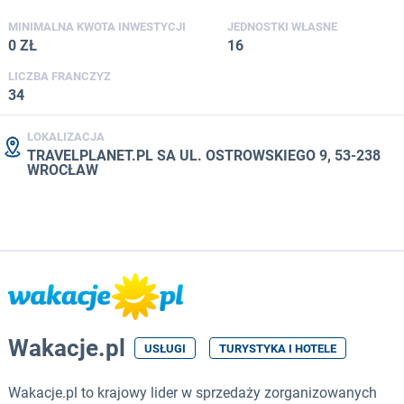
MINIMALNA KWOTA INWESTYCJI
JEDNOSTKI WŁASNE
0 ZŁ
16
LICZBA FRANCZYZ
34
LOKALIZACJA
TRAVELPLANET.PL SA UL. OSTROWSKIEGO 9, 53-238
WROCŁAW
Wakacje.pl
USŁUGI
TURYSTYKA I HOTELE
Wakacje.pl to krajowy lider w sprzedaży zorganizowanych