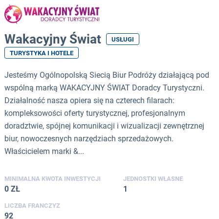
Wakacyjny Świat
USŁUGI
TURYSTYKA I HOTELE
Jesteśmy Ogólnopolską Siecią Biur Podróży działającą pod
wspólną marką WAKACYJNY ŚWIAT Doradcy Turystyczni.
Działalność nasza opiera się na czterech filarach:
kompleksowości oferty turystycznej, profesjonalnym
doradztwie, spójnej komunikacji i wizualizacji zewnętrznej
biur, nowoczesnych narzędziach sprzedażowych.
Właścicielem marki &...
MINIMALNA KWOTA INWESTYCJI
JEDNOSTKI WŁASNE
0 ZŁ
1
LICZBA FRANCZYZ
92