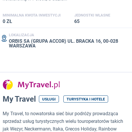
MINIMALNA KWOTA INWESTYCJI
JEDNOSTKI WŁASNE
0 ZŁ
65
LOKALIZACJA
ORBIS SA (GRUPA ACCOR) UL. BRACKA 16, 00-028
WARSZAWA
My Travel
USŁUGI
TURYSTYKA I HOTELE
My Travel, to nowatorska sieć biur podróży prowadząca
sprzedaż usług turystycznych wielu touroperatorów takich
jak Wezyr, Neckermann, Itaka, Grecos Holiday, Rainbow