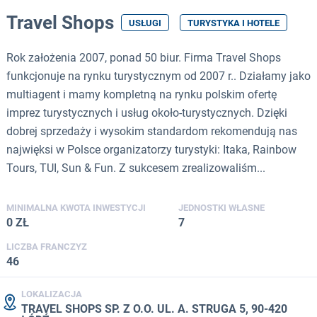
Travel Shops
USŁUGI
TURYSTYKA I HOTELE
Rok założenia 2007, ponad 50 biur. Firma Travel Shops
funkcjonuje na rynku turystycznym od 2007 r.. Działamy jako
multiagent i mamy kompletną na rynku polskim ofertę
imprez turystycznych i usług około-turystycznych. Dzięki
dobrej sprzedaży i wysokim standardom rekomendują nas
najwięksi w Polsce organizatorzy turystyki: Itaka, Rainbow
Tours, TUI, Sun & Fun. Z sukcesem zrealizowaliśm...
MINIMALNA KWOTA INWESTYCJI
JEDNOSTKI WŁASNE
0 ZŁ
7
LICZBA FRANCZYZ
46
LOKALIZACJA
TRAVEL SHOPS SP. Z O.O. UL. A. STRUGA 5, 90-420