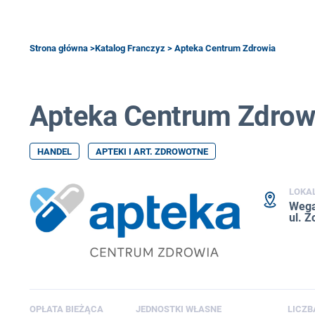
Strona główna
>
Katalog Franczyz
> Apteka Centrum Zdrowia
Apteka Centrum Zdrow
HANDEL
APTEKI I ART. ZDROWOTNE
LOKA
Wega
ul. Z
OPŁATA BIEŻĄCA
JEDNOSTKI WŁASNE
LICZB