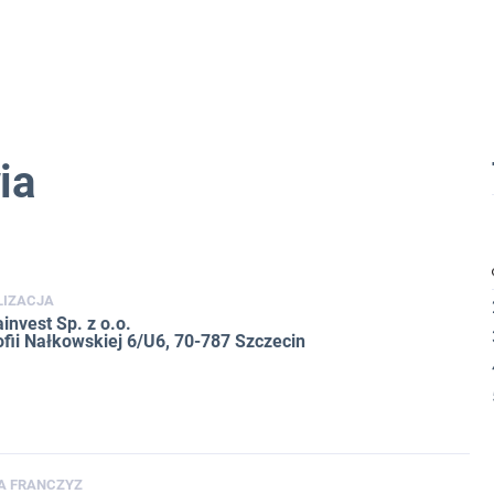
ia
LIZACJA
invest Sp. z o.o.
ofii Nałkowskiej 6/U6, 70-787 Szczecin
A FRANCZYZ