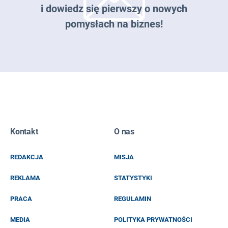
i dowiedz się pierwszy o nowych
pomysłach na biznes!
Zapisz się do naszego newslettera
Kontakt
O nas
EMAIL
REDAKCJA
MISJA
IMIĘ I NAZWISKO
REKLAMA
STATYSTYKI
PRACA
REGULAMIN
MEDIA
POLITYKA PRYWATNOŚCI