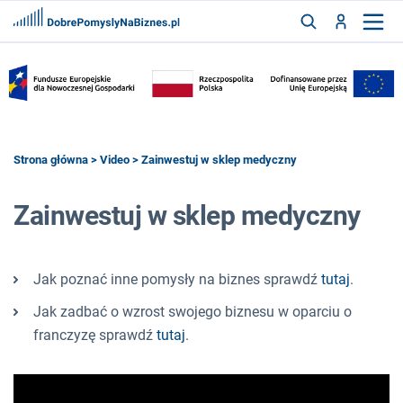
FRANCZYZY
AKTUALNOŚCI
CYFRYZACJA
SZUKAJ
Strona główna
>
Video
> Zainwestuj w sklep medyczny
Zainwestuj w sklep medyczny
ZALOGUJ
ZAREJESTRUJ
Jak poznać inne pomysły na biznes sprawdź
tutaj
.
Jak zadbać o wzrost swojego biznesu w oparciu o
franczyzę sprawdź
tutaj
.