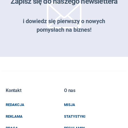
Zapisz się do naszego newslettera
i dowiedz się pierwszy o nowych
pomysłach na biznes!
Zapisz się do naszego newslettera
Kontakt
O nas
EMAIL
REDAKCJA
MISJA
IMIĘ I NAZWISKO
REKLAMA
STATYSTYKI