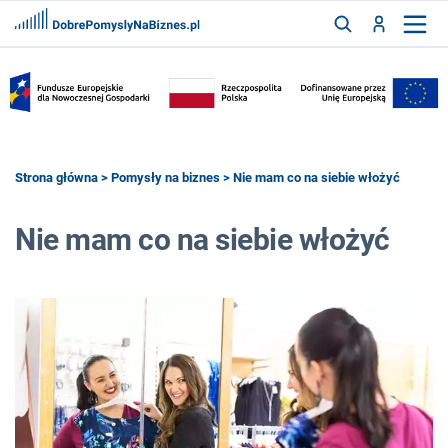
FRANCZYZY
AKTUALNOŚCI
CYFRYZACJA
SZUKAJ
Strona główna
>
Pomysły na biznes
> Nie mam co na siebie włożyć
Nie mam co na siebie włożyć
ZALOGUJ
ZAREJESTRUJ