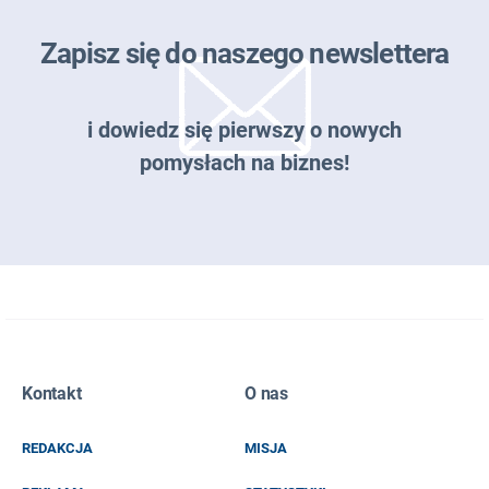
Zapisz się do naszego newslettera
i dowiedz się pierwszy o nowych
pomysłach na biznes!
Zapisz się do naszego newslettera
Kontakt
O nas
EMAIL
REDAKCJA
MISJA
IMIĘ I NAZWISKO