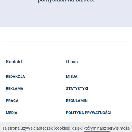
Zapisz się do naszego newslettera
Kontakt
O nas
EMAIL
REDAKCJA
MISJA
IMIĘ I NAZWISKO
REKLAMA
STATYSTYKI
PRACA
REGULAMIN
MEDIA
POLITYKA PRYWATNOŚCI
KOD Z OBRAZKA
Ta strona używa ciasteczek (cookies), dzięki którym nasz serwis może