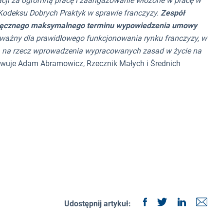
acji za ogromną pracę i zaangażowanie włożone w pracę w
Kodeksu Dobrych Praktyk w sprawie franczyzy.
Zespół
esięcznego maksymalnego terminu wypowiedzenia umowy
e ważny dla prawidłowego funkcjonowania rynku franczyzy, w
ia na rzecz wprowadzenia wypracowanych zasad w życie na
uje Adam Abramowicz, Rzecznik Małych i Średnich
Udostępnij artykuł: