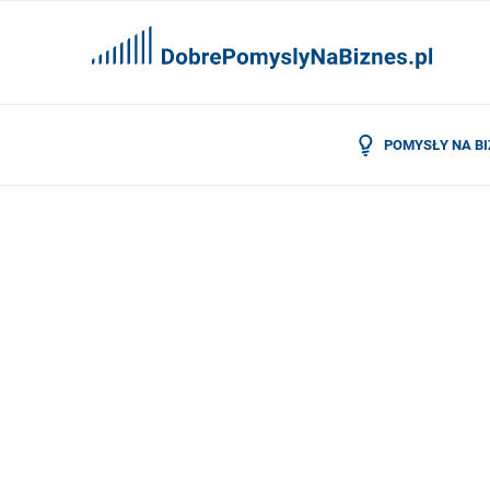
POMYSŁY NA B