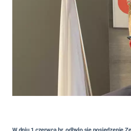
W dniu 1 czerwca br. odbyło się posiedzenie 