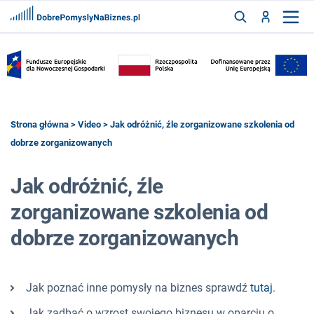
FRANCZYZY
AKTUALNOŚCI
CYFRYZACJA
SZUKAJ
Strona główna
>
Video
> Jak odróżnić, źle zorganizowane szkolenia od
dobrze zorganizowanych
ZALOGUJ
Jak odróżnić, źle
zorganizowane szkolenia od
ZAREJESTRUJ
dobrze zorganizowanych
Jak poznać inne pomysły na biznes sprawdź
tutaj
.
Jak zadbać o wzrost swojego biznesu w oparciu o