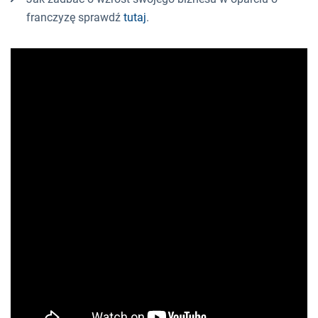
franczyzę sprawdź
tutaj
.