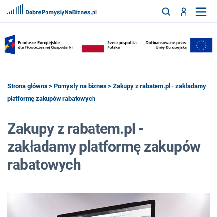
FRANCZYZY
AKTUALNOŚCI
CYFRYZACJA
SZUKAJ
Strona główna
>
Pomysły na biznes
> Zakupy z rabatem.pl - zakładamy
platformę zakupów rabatowych
ZALOGUJ
Zakupy z rabatem.pl -
zakładamy platformę zakupów
ZAREJESTRUJ
rabatowych