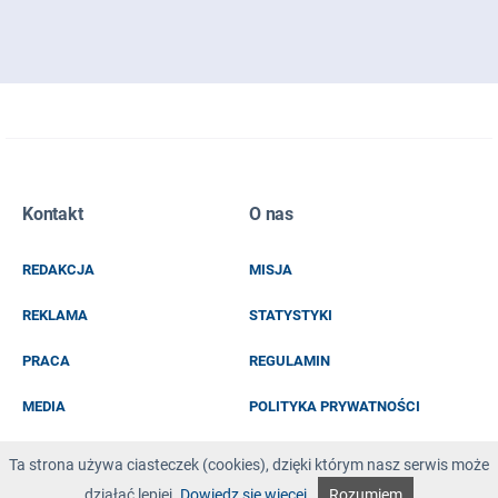
Zapisz się do naszego newslettera
Kontakt
O nas
EMAIL
REDAKCJA
MISJA
IMIĘ I NAZWISKO
REKLAMA
STATYSTYKI
PRACA
REGULAMIN
MEDIA
POLITYKA PRYWATNOŚCI
KOD Z OBRAZKA
Ta strona używa ciasteczek (cookies), dzięki którym nasz serwis może
działać lepiej.
Dowiedz się więcej
Rozumiem