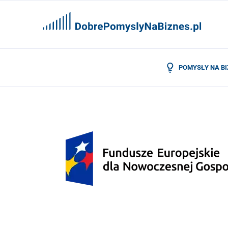
POMYSŁY NA B