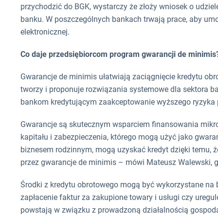
przychodzić do BGK, wystarczy że złoży wniosek o udzi
banku. W poszczególnych bankach trwają prace, aby umo
elektronicznej.
Co daje przedsiębiorcom program gwarancji de minimis
Gwarancje de minimis ułatwiają zaciągnięcie kredytu ob
tworzy i proponuje rozwiązania systemowe dla sektora b
bankom kredytującym zaakceptowanie wyższego ryzyka prz
Gwarancje są skutecznym wsparciem finansowania mikro, 
kapitału i zabezpieczenia, którego mogą użyć jako gwaran
biznesem rodzinnym, mogą uzyskać kredyt dzięki temu, że
przez gwarancje de minimis – mówi Mateusz Walewski,
Środki z kredytu obrotowego mogą być wykorzystane na b
zapłacenie faktur za zakupione towary i usługi czy uregu
powstają w związku z prowadzoną działalnością gospoda