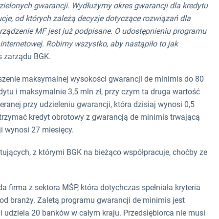
zielonych gwarancji. Wydłużymy okres gwarancji dla kredytu
ucje, od których zależą decyzje dotyczące rozwiązań dla
rządzenie MF jest już podpisane. O udostępnieniu programu
nternetowej. Robimy wszystko, aby nastąpiło to jak
s zarządu BGK.
kszenie maksymalnej wysokości gwarancji de minimis do 80
edytu i maksymalnie 3,5 mln zł, przy czym ta druga wartość
ranej przy udzieleniu gwarancji, która dzisiaj wynosi 0,5
 otrzymać kredyt obrotowy z gwarancją de minimis trwającą
i wynosi 27 miesięcy.
ących, z którymi BGK na bieżąco współpracuje, choćby ze
 firma z sektora MŚP, która dotychczas spełniała kryteria
 od branży. Zaletą programu gwarancji de minimis jest
i udziela 20 banków w całym kraju. Przedsiębiorca nie musi