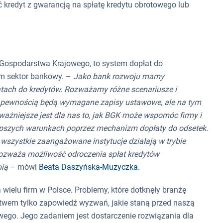
 kredyt z gwarancją na spłatę kredytu obrotowego lub
Gospodarstwa Krajowego, to system dopłat do
om sektor bankowy. –
Jako bank rozwoju mamy
tach do kredytów. Rozważamy różne scenariusze i
 pewnością będą wymagane zapisy ustawowe, ale na tym
ważniejsze jest dla nas to, jak BGK może wspomóc firmy i
lepszych warunkach poprzez mechanizm dopłaty do odsetek.
 wszystkie zaangażowane instytucje działają w trybie
ozważa możliwość odroczenia spłat kredytów
mią
– mówi
Beata Daszyńska-Muzyczka
.
ielu firm w Polsce. Problemy, które dotknęły branżę
stwem tylko zapowiedź wyzwań, jakie staną przed naszą
wego. Jego zadaniem jest dostarczenie rozwiązania dla