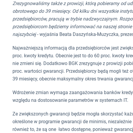
Zrezygnowaliśmy także z prowizji, którą pobieramy od ud
obrotowego do 39 miesięcy. Od kilku dni wszystkie instyt
przedsiębiorców, pracują w trybie nadzwyczajnym. Rozpo
przedsiębiorcom będziemy informować na naszej stronie i
najszybciej
- wyjaśnia Beata Daszyńska-Muzyczka, preze
Najważniejszą informacją dla przedsiębiorców jest zwię
proc. kwoty kredytu. Obecnie jest to do 60 proc. kwoty kr
nie zmieni się. Dodatkowo BGK zrezygnuje z prowizji pobie
proc. wartości gwarancji. Przedsiębiorcy będą mogli też
39 miesięcy, obecnie maksymalny okres trwania gwarancj
Wdrożenie zmian wymaga zaangażowania banków kredytuj
względu na dostosowanie parametrów w systemach IT.
Ze zwiększonych gwarancji będzie mogła skorzystać każda
określone w programie gwarancji de minimis, niezależnie
również to, że są one łatwo dostępne, ponieważ gwarancj