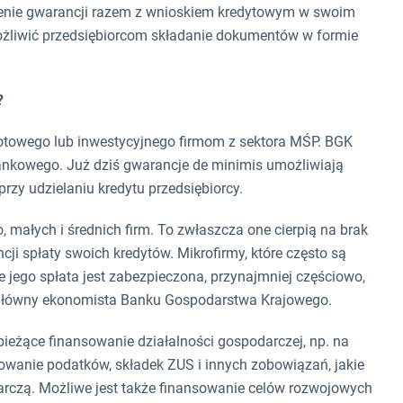
elenie gwarancji razem z wnioskiem kredytowym w swoim
żliwić przedsiębiorcom składanie dokumentów w formie
?
rotowego lub inwestycyjnego firmom z sektora MŚP. BGK
ankowego. Już dziś gwarancje de minimis umożliwiają
y udzielaniu kredytu przedsiębiorcy.
małych i średnich firm. To zwłaszcza one cierpią na brak
cji spłaty swoich kredytów. Mikrofirmy, które często są
 jego spłata jest zabezpieczona, przynajmniej częściowo,
 główny ekonomista Banku Gospodarstwa Krajowego.
ieżące finansowanie działalności gospodarczej, np. na
lowanie podatków, składek ZUS i innych zobowiązań, jakie
rczą. Możliwe jest także finansowanie celów rozwojowych