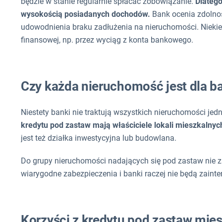
będzie w stanie regularnie spłacać zobowiązanie.
Dlatego
wysokością posiadanych dochodów.
Bank ocenia zdolno
udowodnienia braku zadłużenia na nieruchomości. Niekie
finansowej, np. przez wyciąg z konta bankowego.
Czy każda nieruchomość jest dla 
Niestety banki nie traktują wszystkich nieruchomości je
kredytu pod zastaw mają właściciele lokali mieszkalny
jest też działka inwestycyjna lub budowlana.
Do grupy nieruchomości nadających się pod zastaw nie zal
wiarygodne zabezpieczenia i banki raczej nie będą zaint
Korzyści z kredytu pod zastaw mie