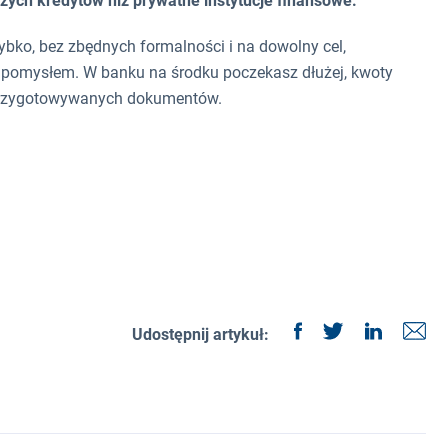
zych kredytów niż prywatne instytucje finansowe.
ybko, bez zbędnych formalności i na dowolny cel,
 pomysłem. W banku na środku poczekasz dłużej, kwoty
ą przygotowywanych dokumentów.
Udostępnij artykuł: