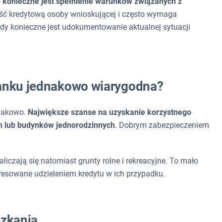
 konieczne jest spełnienie warunków związanych z
ść kredytową osoby wnioskującej i często wymaga
dy konieczne jest udokumentowanie aktualnej sytuacji
banku jednakowo wiarygodna?
dnakowo.
Największe szanse na uzyskanie korzystnego
ch lub budynków jednorodzinnych
. Dobrym zabezpieczeniem
iczają się natomiast grunty rolne i rekreacyjne. To mało
eresowane udzieleniem kredytu w ich przypadku.
szkania