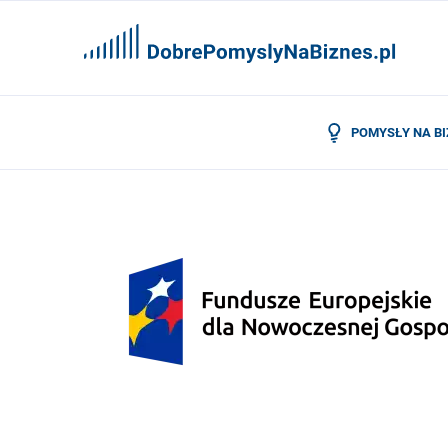
POMYSŁY NA B