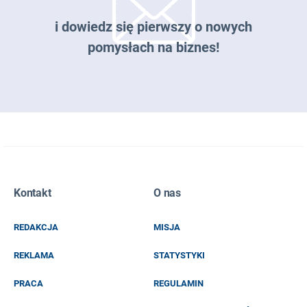
i dowiedz się pierwszy o nowych
pomysłach na biznes!
Zapisz się do naszego newslettera
Kontakt
O nas
EMAIL
REDAKCJA
MISJA
IMIĘ I NAZWISKO
REKLAMA
STATYSTYKI
PRACA
REGULAMIN