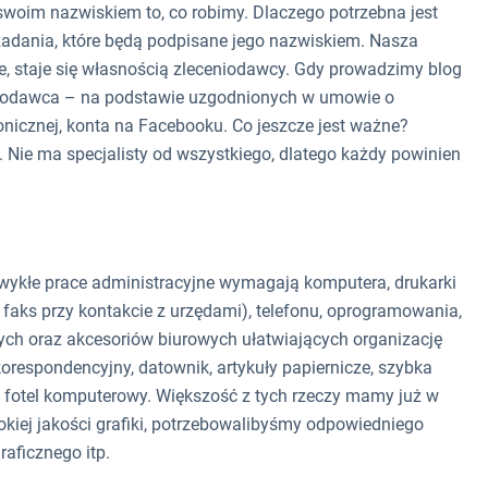
swoim nazwiskiem to, co robimy. Dlaczego potrzebna jest
zadania, które będą podpisane jego nazwiskiem. Nasza
, staje się własnością zleceniodawcy. Gdy prowadzimy blog
niodawca – na podstawie uzgodnionych w umowie o
onicznej, konta na Facebooku. Co jeszcze jest ważne?
Nie ma specjalisty od wszystkiego, dlatego każdy powinien
Zwykłe prace administracyjne wymagają komputera, drukarki
 faks przy kontakcie z urzędami), telefonu, oprogramowania,
h oraz akcesoriów biurowych ułatwiających organizację
ik korespondencyjny, datownik, artykuły papiernicze, szybka
 fotel komputerowy. Większość z tych rzeczy mamy już w
kiej jakości grafiki, potrzebowalibyśmy odpowiedniego
raficznego itp.