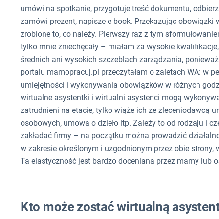
umówi na spotkanie, przygotuje treść dokumentu, odbierze 
zamówi prezent, napisze e-book. Przekazując obowiązki 
zrobione to, co należy. Pierwszy raz z tym sformułowani
tylko mnie zniechęcały – miałam za wysokie kwalifikacj
średnich ani wysokich szczeblach zarządzania, poniewa
portalu mamopracuj.pl przeczytałam o zaletach WA: w p
umiejętności i wykonywania obowiązków w różnych godzin
wirtualne asystentki i wirtualni asystenci mogą wykonywać 
zatrudnieni na etacie, tylko wiąże ich ze zleceniodawc
osobowych, umowa o dzieło itp. Zależy to od rodzaju i c
zakładać firmy – na początku można prowadzić działalno
w zakresie określonym i uzgodnionym przez obie strony, w
Ta elastyczność jest bardzo doceniana przez mamy lub o
Kto może zostać wirtualną asystent