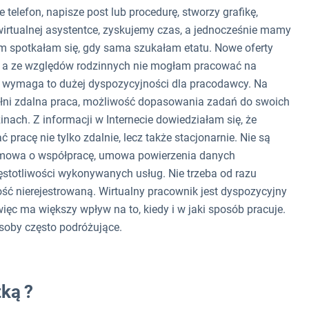
telefon, napisze post lub procedurę, stworzy grafikę,
wirtualnej asystentce, zyskujemy czas, a jednocześnie mamy
em spotkałam się, gdy sama szukałam etatu. Nowe oferty
e, a ze względów rodzinnych nie mogłam pracować na
ż wymaga to dużej dyspozycyjności dla pracodawcy. Na
ełni zdalna praca, możliwość dopasowania zadań do swoich
ach. Z informacji w Internecie dowiedziałam się, że
pracę nie tylko zdalnie, lecz także stacjonarnie. Nie są
ą umowa o współpracę, umowa powierzenia danych
zęstotliwości wykonywanych usług. Nie trzeba od razu
ść nierejestrowaną. Wirtualny pracownik jest dyspozycyjny
ięc ma większy wpływ na to, kiedy i w jaki sposób pracuje.
soby często podróżujące.
ką ?