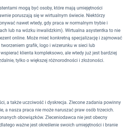
stentami mogą być osoby, które mają umiejętności
awnie poruszają się w wirtualnym świecie. Niektórzy
nywać nawet wtedy, gdy praca w normalnym trybie i
lach lub na wózku inwalidzkim). Wirtualna asystentka to nie
rezent online. Może mieć konkretną specjalizację i zajmować
tworzeniem grafik, logo i wizerunku w sieci lub
 wspierać klienta kompleksowo, ale wtedy już jest bardziej
alnie, tylko o większej różnorodności i złożoności.
ci, a także uczciwość i dyskrecja. Zlecone zadania powinny
e, a nasza praca nie może naruszać praw osób trzecich.
onanych obowiązków. Zleceniodawca nie jest obecny
 dlatego ważne jest określenie swoich umiejętności i branie