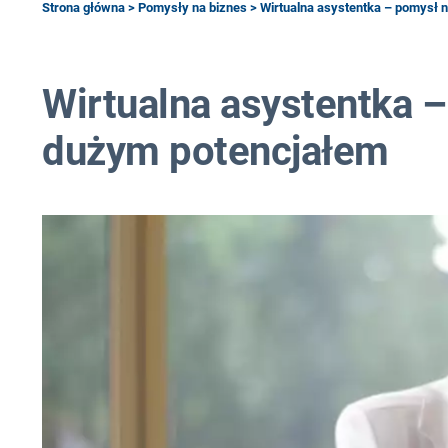
Strona główna
>
Pomysły na biznes
> Wirtualna asystentka – pomysł 
Wirtualna asystentka –
dużym potencjałem