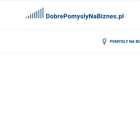
POMYSŁY NA B