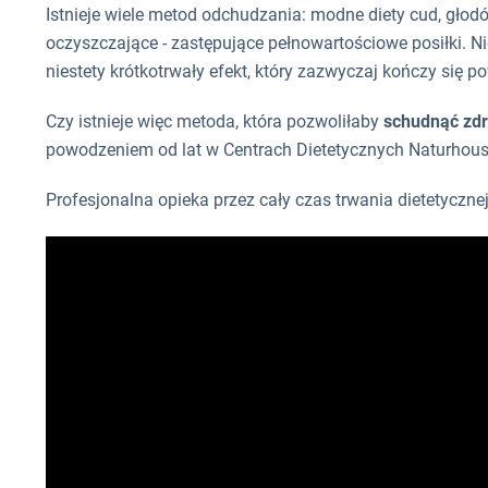
Istnieje wiele metod odchudzania: modne diety cud, głod
oczyszczające - zastępujące pełnowartościowe posiłki. Ni
niestety krótkotrwały efekt, który zazwyczaj kończy się 
Czy istnieje więc metoda, która pozwoliłaby
schudnąć zdr
powodzeniem od lat w Centrach Dietetycznych Naturhous
Profesjonalna opieka przez cały czas trwania dietetycznej 