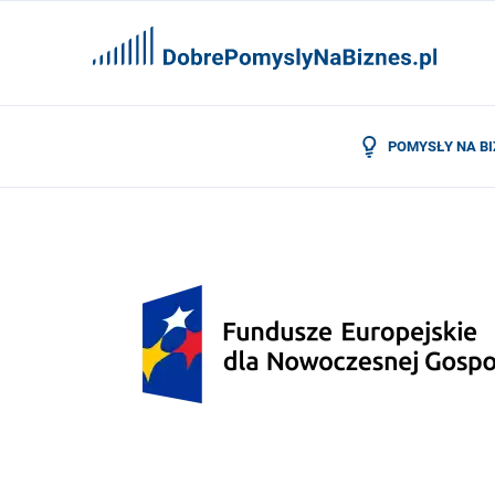
POMYSŁY NA B