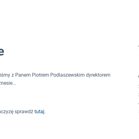
e
iśmy z Panem Piotrem Podlaszewskim dyrektorem
nesie...
anczyzę sprawdź
tutaj
.