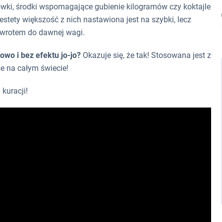
ówki, środki wspomagające gubienie kilogramów czy koktajle
estety większość z nich nastawiona jest na szybki, lecz
powrotem do dawnej wagi.
owo i bez efektu jo-jo?
Okazuje się, że tak! Stosowana jest z
e na całym świecie!
kuracji!