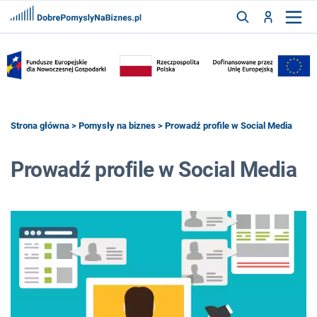
FRANCZYZY
AKTUALNOŚCI
CYFRYZACJA
SZUKAJ
Strona główna
>
Pomysły na biznes
> Prowadź profile w Social Media
Prowadź profile w Social Media
ZALOGUJ
ZAREJESTRUJ