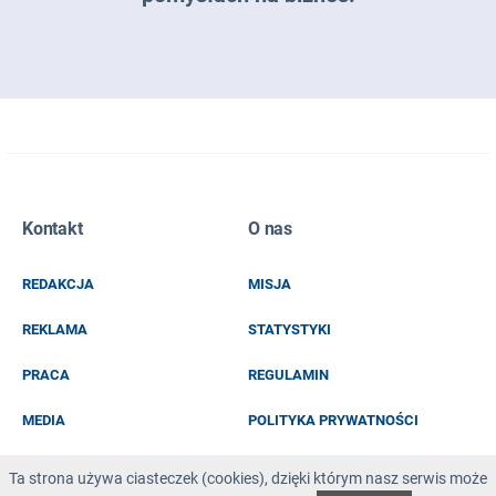
Zapisz się do naszego newslettera
Kontakt
O nas
EMAIL
REDAKCJA
MISJA
IMIĘ I NAZWISKO
REKLAMA
STATYSTYKI
PRACA
REGULAMIN
MEDIA
POLITYKA PRYWATNOŚCI
KOD Z OBRAZKA
Ta strona używa ciasteczek (cookies), dzięki którym nasz serwis może