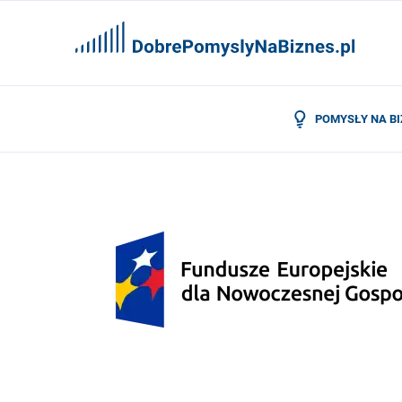
POMYSŁY NA B