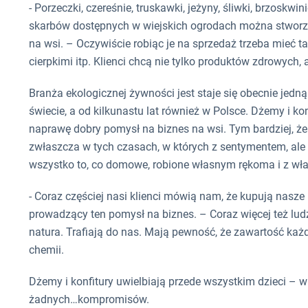
- Porzeczki, czereśnie, truskawki, jeżyny, śliwki, brzoskwin
skarbów dostępnych w wiejskich ogrodach można stworz
na wsi. – Oczywiście robiąc je na sprzedaż trzeba mieć 
cierpkimi itp. Klienci chcą nie tylko produktów zdrowych, 
Branża ekologicznej żywności jest staje się obecnie jedn
świecie, a od kilkunastu lat również w Polsce. Dżemy i k
naprawę dobry pomysł na biznes na wsi. Tym bardziej, że 
zwłaszcza w tych czasach, w których z sentymentem, ale 
wszystko to, co domowe, robione własnym rękoma i z wł
- Coraz częściej nasi klienci mówią nam, że kupują nasz
prowadzący ten pomysł na biznes. – Coraz więcej też ludzi
natura. Trafiają do nas. Mają pewność, że zawartość każd
chemii.
Dżemy i konfitury uwielbiają przede wszystkim dzieci – w
żadnych…kompromisów.