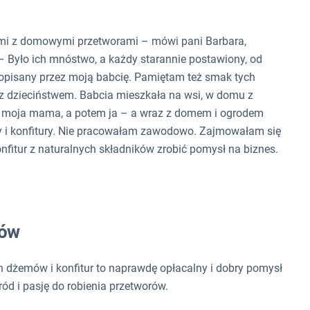
ami z domowymi przetworami – mówi pani Barbara,
 – Było ich mnóstwo, a każdy starannie postawiony, od
 opisany przez moją babcię. Pamiętam też smak tych
ę z dzieciństwem. Babcia mieszkała na wsi, w domu z
 moja mama, a potem ja – a wraz z domem i ogrodem
i konfitury. Nie pracowałam zawodowo. Zajmowałam się
fitur z naturalnych składników zrobić pomysł na biznes.
tów
ch dżemów i konfitur to naprawdę opłacalny i dobry pomysł
ród i pasję do robienia przetworów.