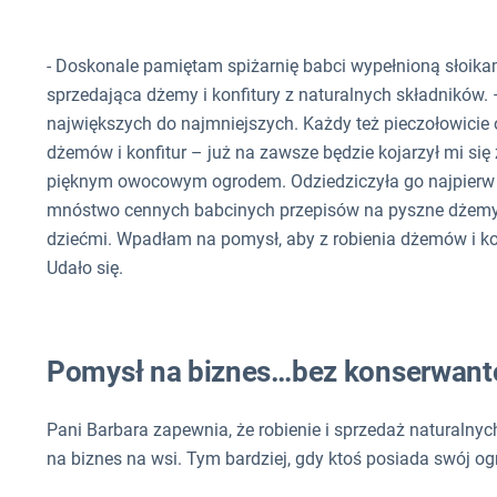
- Doskonale pamiętam spiżarnię babci wypełnioną słoik
sprzedająca dżemy i konfitury z naturalnych składników.
największych do najmniejszych. Każdy też pieczołowicie
dżemów i konfitur – już na zawsze będzie kojarzył mi si
pięknym owocowym ogrodem. Odziedziczyła go najpierw
mnóstwo cennych babcinych przepisów na pyszne dżemy 
dziećmi. Wpadłam na pomysł, aby z robienia dżemów i kon
Udało się.
Pomysł na biznes…bez konserwan
Pani Barbara zapewnia, że robienie i sprzedaż naturalny
na biznes na wsi. Tym bardziej, gdy ktoś posiada swój og