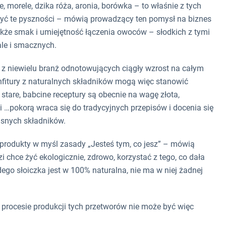
ie, morele, dzika róża, aronia, borówka – to właśnie z tych
yć te pyszności – mówią prowadzący ten pomysł na biznes
także smak i umiejętność łączenia owoców – słodkich z tymi
ale i smacznych.
ą z niewielu branż odnotowujących ciągły wzrost na całym
onfitury z naturalnych składników mogą więc stanowić
stare, babcine receptury są obecnie na wagę złota,
i …pokorą wraca się do tradycyjnych przepisów i docenia się
asnych składników.
e produkty w myśl zasady „Jesteś tym, co jesz” – mówią
 chce żyć ekologicznie, zdrowo, korzystać z tego, co dała
ego słoiczka jest w 100% naturalna, nie ma w niej żadnej
 procesie produkcji tych przetworów nie może być więc