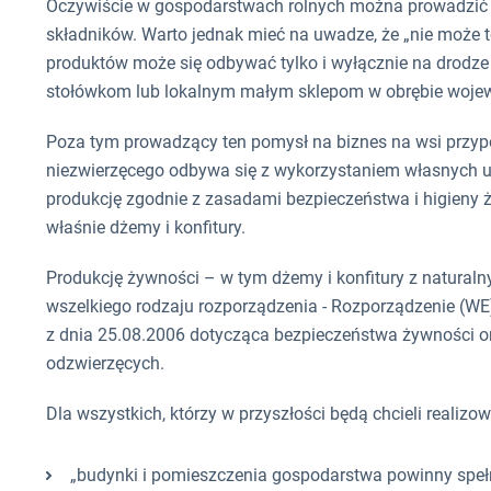
Oczywiście w gospodarstwach rolnych można prowadzić p
składników. Warto jednak mieć na uwadze, że „nie może t
produktów może się odbywać tylko i wyłącznie na drodz
stołówkom lub lokalnym małym sklepom w obrębie wojew
Poza tym prowadzący ten pomysł na biznes na wsi przyp
niezwierzęcego odbywa się z wykorzystaniem własnych up
produkcję zgodnie z zasadami bezpieczeństwa i higieny
właśnie dżemy i konfitury.
Produkcję żywności – w tym dżemy i konfitury z natural
wszelkiego rodzaju rozporządzenia - Rozporządzenie (WE
z dnia 25.08.2006 dotycząca bezpieczeństwa żywności or
odzwierzęcych.
Dla wszystkich, którzy w przyszłości będą chcieli realizo
„budynki i pomieszczenia gospodarstwa powinny spe