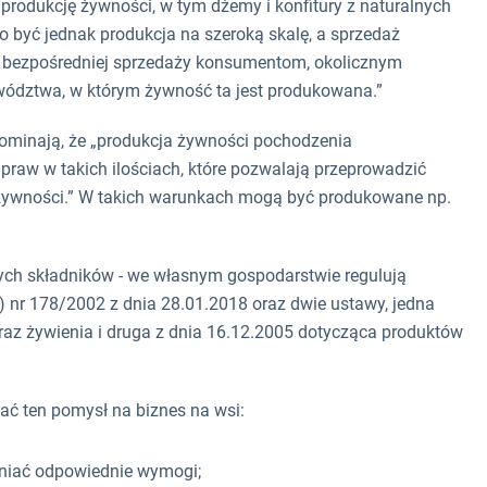
rodukcję żywności, w tym dżemy i konfitury z naturalnych
o być jednak produkcja na szeroką skalę, a sprzedaż
e bezpośredniej sprzedaży konsumentom, okolicznym
ództwa, w którym żywność ta jest produkowana.”
ominają, że „produkcja żywności pochodzenia
raw w takich ilościach, które pozwalają przeprowadzić
 żywności.” W takich warunkach mogą być produkowane np.
nych składników - we własnym gospodarstwie regulują
) nr 178/2002 z dnia 28.01.2018 oraz dwie ustawy, jedna
az żywienia i druga z dnia 16.12.2005 dotycząca produktów
wać ten pomysł na biznes na wsi:
łniać odpowiednie wymogi;