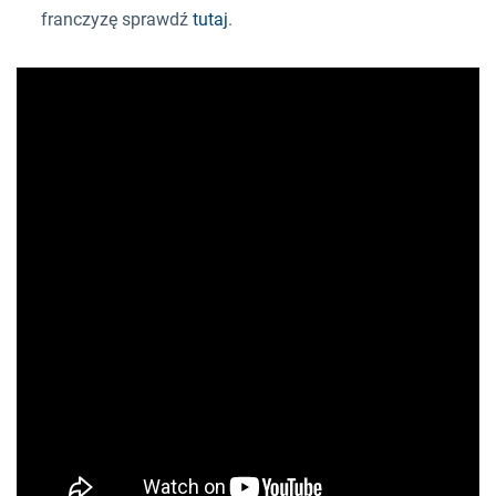
franczyzę sprawdź
tutaj
.