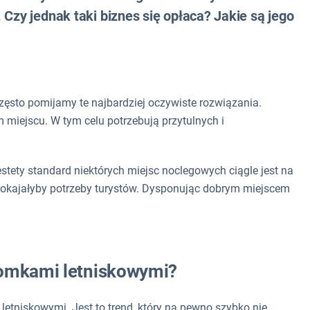
 Czy jednak taki biznes się opłaca? Jakie są jego
zęsto pomijamy te najbardziej oczywiste rozwiązania.
miejscu. W tym celu potrzebują przytulnych i
estety standard niektórych miejsc noclegowych ciągle jest na
aspokajałyby potrzeby turystów. Dysponując dobrym miejscem
domkami letniskowymi?
letniskowymi. Jest to trend, który na pewno szybko nie