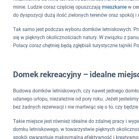
minie. Ludzie coraz częściej opuszczają
mieszkanie
w cen
do dyspozycji dużą ilość zielonych terenów oraz spokój i 
Tak samo jest podczas wyboru domków letniskowych. Pra
się w pięknych okolicznościach natury. W związku z panuj
Polacy coraz chętniej będą zgłębiali turystyczne tajniki 
Domek rekreacyjny – idealne miejs
Budowa domków letniskowych, czy nawet jednego domku le
udanego urlopu, niezależnie od pory roku. Jeżeli jesteśm
bez żadnych rezerwacji i nie martwiąc się o to, czy będzi
Takie miejsce jest również idealne do zdalnej pracy i w
domku letniskowego, w towarzystwie pięknych okolicznośc
spokój gwarantuje maksymalną efektywność i kreatywno