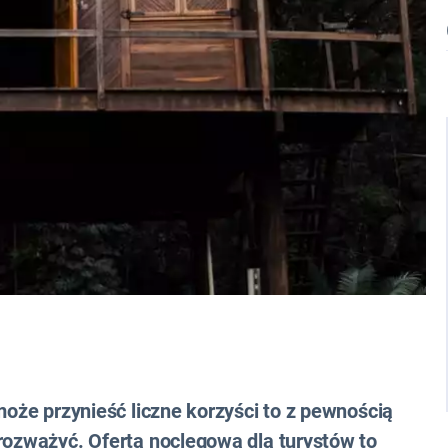
może przynieść liczne korzyści to z pewnością
rozważyć. Oferta noclegowa dla turystów to