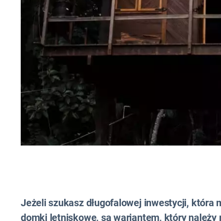
Jeżeli szukasz długofalowej inwestycji, która 
domki letniskowe, są wariantem, który należy 