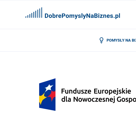
POMYSŁY NA B