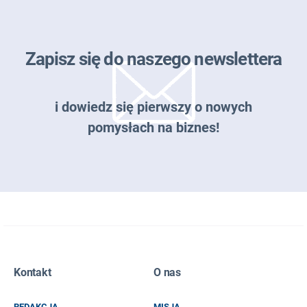
Zapisz się do naszego newslettera
i dowiedz się pierwszy o nowych
pomysłach na biznes!
Zapisz się do naszego newslettera
Kontakt
O nas
EMAIL
REDAKCJA
MISJA