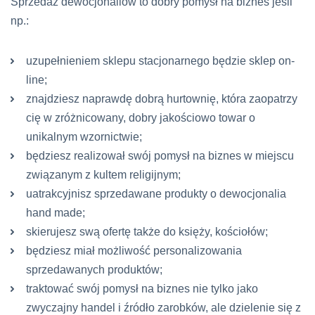
Sprzedaż dewocjonaliów to dobry pomysł na biznes jeśli
np.:
uzupełnieniem sklepu stacjonarnego będzie sklep
on-
line
;
znajdziesz naprawdę dobrą hurtownię, która zaopatrzy
cię w zróżnicowany, dobry jakościowo towar o
unikalnym wzornictwie;
będziesz realizował swój pomysł na biznes w miejscu
związanym z kultem religijnym;
uatrakcyjnisz sprzedawane produkty o dewocjonalia
hand made
;
skierujesz swą ofertę także do księży, kościołów;
będziesz miał możliwość personalizowania
sprzedawanych produktów;
traktować swój pomysł na biznes nie tylko jako
zwyczajny handel i źródło zarobków, ale dzielenie się z