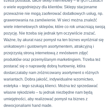
trzeba posiadać także sklep internetowy – w tych czasach
o wiele wygodniejszy dla klientów. Sklepy stacjonarne
przeważnie nie mogą zaoferować dodatkowych usług, np.
grawerowania na zamówienie. W sieci można znaleźć
wiele internetowych sklepów, które co rok umacniają swoją
pozycję. Nie trzeba się jednak tym oczywiście zrażać.
Ważne, by akurat nasz pomysł na ten biznes wyróżniał się
unikatowym i gustownym asortymentem, atrakcyjną i
przejrzystą stroną internetową z mnóstwem zdjęć
produktów oraz przemyślanym marketingiem. Trzeba też
postarać się o naprawdę dobrą hurtownię, która
dostarczałaby nam zróżnicowany asortyment o różnych
wariantach. Dobra jakość, indywidualne wzornictwo,
estetyka – tego szukają klienci. Można też sprzedawać
własne rękodzieło – tu jednak niezbędne nam będą
umiejętności, aby realizować pomysł na biznes z
dewocjonaliami
hand made
.