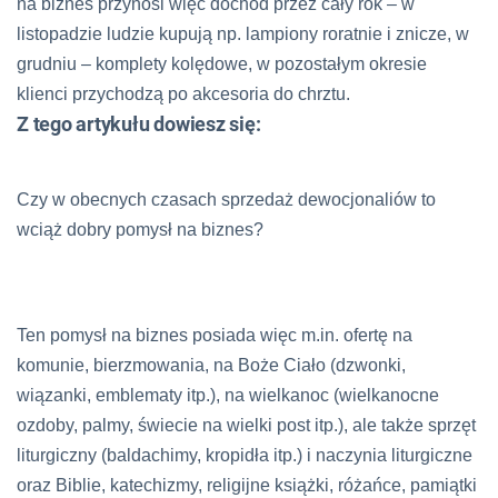
na biznes przynosi więc dochód przez cały rok – w
listopadzie ludzie kupują np. lampiony roratnie i znicze, w
grudniu – komplety kolędowe, w pozostałym okresie
klienci przychodzą po akcesoria do chrztu.
Z tego artykułu dowiesz się:
Czy w obecnych czasach sprzedaż dewocjonaliów to
wciąż dobry pomysł na biznes?
Ten pomysł na biznes posiada więc m.in. ofertę na
komunie, bierzmowania, na Boże Ciało (dzwonki,
wiązanki, emblematy itp.), na wielkanoc (wielkanocne
ozdoby, palmy, świecie na wielki post itp.), ale także sprzęt
liturgiczny (baldachimy, kropidła itp.) i naczynia liturgiczne
oraz Biblie, katechizmy, religijne książki, różańce, pamiątki