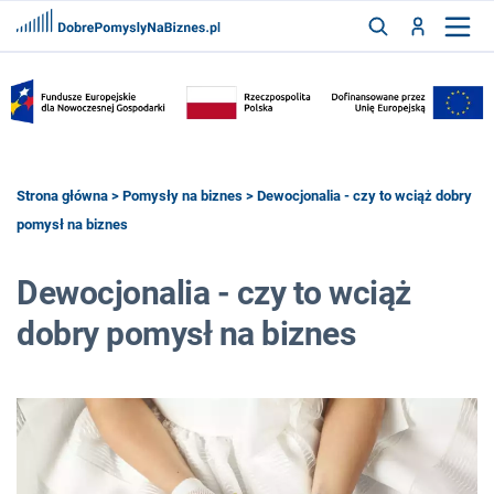
FRANCZYZY
AKTUALNOŚCI
CYFRYZACJA
SZUKAJ
Strona główna
>
Pomysły na biznes
> Dewocjonalia - czy to wciąż dobry
pomysł na biznes
ZALOGUJ
Dewocjonalia - czy to wciąż
dobry pomysł na biznes
ZAREJESTRUJ