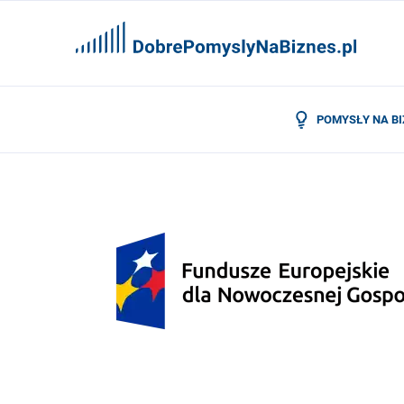
POMYSŁY NA B