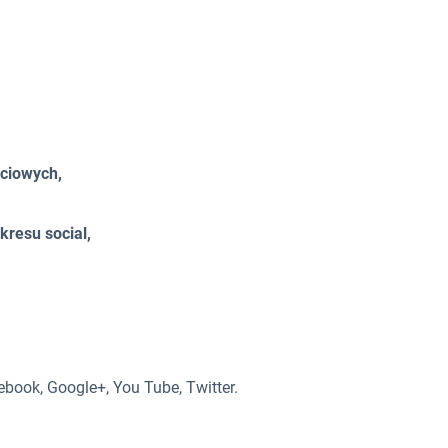
ściowych,
akresu social,
book, Google+, You Tube, Twitter.