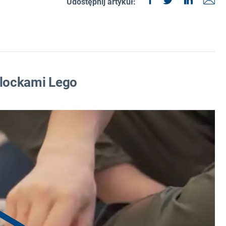
Udostępnij artykuł:
klockami Lego