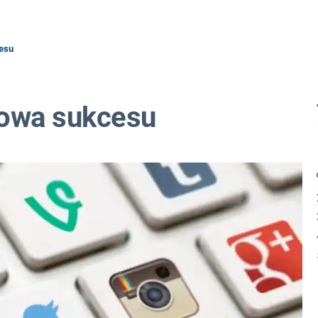
cesu
ołowa sukcesu