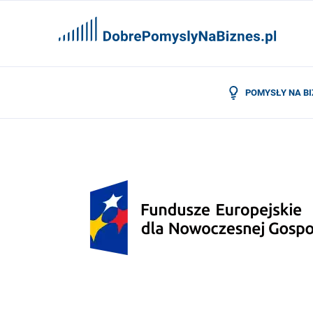
POMYSŁY NA B