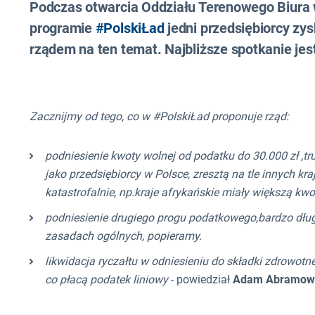
Podczas otwarcia Oddziału Terenowego Biura
programie
#PolskiŁad
jedni przedsiębiorcy zys
rządem na ten temat. Najbliższe spotkanie j
Zacznijmy od tego, co w #PolskiŁad proponuje rząd:
podniesienie kwoty wolnej od podatku do 30.000 zł ,
jako przedsiębiorcy w Polsce, zresztą na tle innych k
katastrofalnie, np.kraje afrykańskie miały większą k
podniesienie drugiego progu podatkowego,bardzo dług
zasadach ogólnych, popieramy.
likwidacja ryczałtu w odniesieniu do składki zdrowotn
co płacą podatek liniowy
- powiedział
Adam Abramow