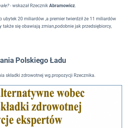
wałe?
- wskazał Rzecznik
Abramowicz
.
ubytek 20 miliardów ,a premier twierdził że 11 miliardów
akże się obawiają zmian,podobnie jak przedsiębiorcy,
wania Polskiego Ładu
a składki zdrowotnej wg.propozycji Rzecznika.