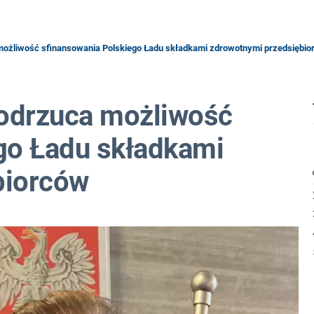
ożliwość sfinansowania Polskiego Ładu składkami zdrowotnymi przedsiębio
odrzuca możliwość
go Ładu składkami
biorców