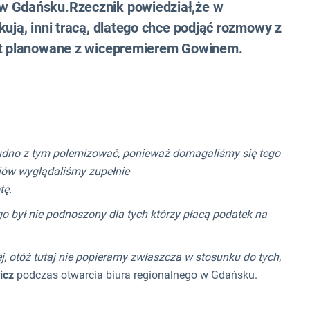
 w Gdańsku.Rzecznik powiedział,że w
kują, inni tracą, dlatego chce podjąć rozmowy z
est planowane z wicepremierem Gowinem.
trudno z tym polemizować, ponieważ domagaliśmy się tego
rajów wyglądaliśmy zupełnie
wotę.
o był nie podnoszony dla tych którzy płacą podatek na
ej, otóż tutaj nie popieramy zwłaszcza w stosunku do tych,
icz
podczas otwarcia biura regionalnego w Gdańsku.