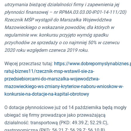
utrzymania bieżącej działalności firmy i zapewnienia jej
płynności finansowej – nr RPMA.03.03.00-IP.01-14-111/20)
Rzecznik MŚP wystąpił do Marszałka Województwa
Mazowieckiego o wskazanie powodów, dla których w
regulaminie ww. konkursu przyjęto wymóg spadku
przychodów ze sprzedaży o co najmniej 50% w czerwcu
2020 roku względem czerwca 2019 roku
.
Więcej przecztasz tutaj:
https://www.dobrepomyslynabiznes.
ratuj-biznes11/rzecznik-msp-wstawil-sie-za-
przedsiebiorcami-do-marszalka-wojewodztwa-
mazowieckiego-ws-zmiany-kryteriow-naboru-wnioskow-w-
konkursie-na-dotacje-na-kapital-obrotowy
O dotacje płynnościowe już od 14 października będą mogły
ubiegać się firmy prowadzące jako przeważającą
działalność: transportową (PKD: 49.39.Z; 52.29.C),
gastronomiczną (PKD: 56.21.Z; 56.29.Z; 56.10.B),