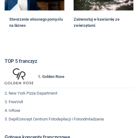
Stworzenie własnego pomysłu
Zainwestuj w kawiarnię ze
na biznes
zwierzętami
TOP 5 franczyz
1. Golden Rose
2. New York Pizza Department
3. FreeVolt
4. IvRoxe
5. DepilConcept Centrum Fotodepilacji i Fotoodmładzania
Gotowe koncepty franczyzowe