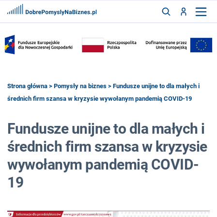
FRANCZYZY
AKTUALNOŚCI
CYFRYZACJA
SZUKAJ
Strona główna
>
Pomysły na biznes
> Fundusze unijne to dla małych i
średnich firm szansa w kryzysie wywołanym pandemią COVID-19
ZALOGUJ
Fundusze unijne to dla małych i
średnich firm szansa w kryzysie
ZAREJESTRUJ
wywołanym pandemią COVID-
19