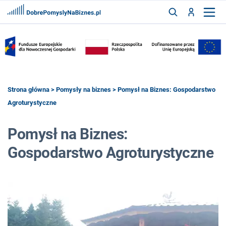
FRANCZYZY
AKTUALNOŚCI
CYFRYZACJA
SZUKAJ
Strona główna
>
Pomysły na biznes
> Pomysł na Biznes: Gospodarstwo
Agroturystyczne
ZALOGUJ
Pomysł na Biznes:
Gospodarstwo Agroturystyczne
ZAREJESTRUJ