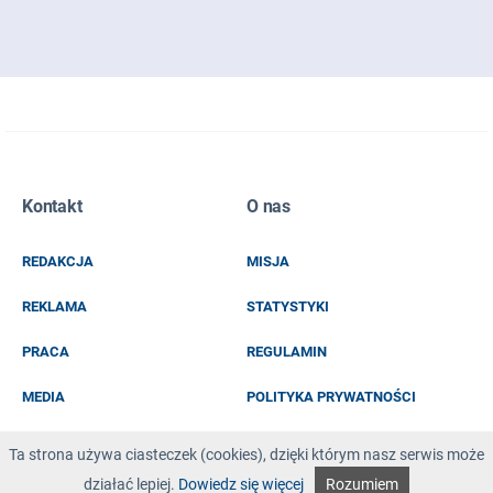
Zapisz się do naszego newslettera
Kontakt
O nas
EMAIL
REDAKCJA
MISJA
IMIĘ I NAZWISKO
REKLAMA
STATYSTYKI
PRACA
REGULAMIN
MEDIA
POLITYKA PRYWATNOŚCI
KOD Z OBRAZKA
Ta strona używa ciasteczek (cookies), dzięki którym nasz serwis może
działać lepiej.
Dowiedz się więcej
Rozumiem