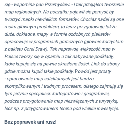
się - wspomina pan Przemysław. - I tak przejąłem tworzenie
map regionalnych. Na początku pojawił się pomysł, by
tworzyć mapki niewielkich formatów. Chociaż nadal są one
moim głównym produktem, to teraz przygotowuję także
duże, dokładne, mapy w formie ozdobnych plakatów
opracowuje w programach graficznych (głównie korzystam
z pakietu Corel Draw). Tak naprawdę większość map w
Polsce tworzy się w oparciu o tak nabywane podkłady,
które kupuje się na pewne określone ilości. Link do strony
gdzie można kupić takie podkłady.
P
owód jest prosty
- opracowanie map satelitarnych jest bardzo
skomplikowanym i trudnym procesem, dlatego zajmują się
tym jedynie specjaliści: kartografowie i geografowie,
podczas przygotowania map niezwiązanych z turystyką,
lecz np. z przygotowaniem terenu pod wielkie inwestycje.
Bez poprawek ani rusz!