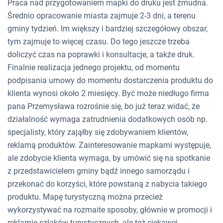
Praca nad przygotowaniem mapki do druku jest żmudna.
Średnio opracowanie miasta zajmuje 2-3 dni, a terenu
gminy tydzień. Im większy i bardziej szczegółowy obszar,
tym zajmuje to więcej czasu. Do tego jeszcze trzeba
doliczyć czas na poprawki i konsultacje, a także druk.
Finalnie realizacja jednego projektu, od momentu
podpisania umowy do momentu dostarczenia produktu do
klienta wynosi około 2 miesięcy. Być może niedługo firma
pana Przemysława rozrośnie się, bo już teraz widać, że
działalność wymaga zatrudnienia dodatkowych osób np.
specjalisty, który zająłby się zdobywaniem klientów,
reklamą produktów. Zainteresowanie mapkami występuje,
ale zdobycie klienta wymaga, by umówić się na spotkanie
z przedstawicielem gminy bądź innego samorządu i
przekonać do korzyści, które powstaną z nabycia takiego
produktu. Mapę turystyczną można przecież
wykorzystywać na rozmaite sposoby, głównie w promocji i
reklamie szlaków turystycznych, ale też ciekawej