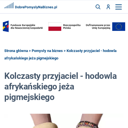
FRANCZYZY
AKTUALNOŚCI
CYFRYZACJA
SZUKAJ
Strona główna
>
Pomysły na biznes
> Kolczasty przyjaciel - hodowla
afrykańskiego jeża pigmejskiego
ZALOGUJ
Kolczasty przyjaciel - hodowla
afrykańskiego jeża
ZAREJESTRUJ
pigmejskiego