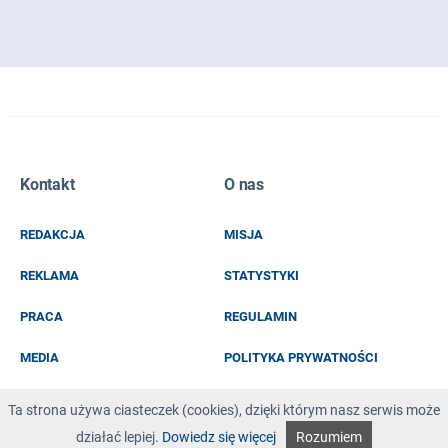
Zapisz się do naszego newslettera
Kontakt
O nas
EMAIL
REDAKCJA
MISJA
IMIĘ I NAZWISKO
REKLAMA
STATYSTYKI
PRACA
REGULAMIN
MEDIA
POLITYKA PRYWATNOŚCI
KOD Z OBRAZKA
Ta strona używa ciasteczek (cookies), dzięki którym nasz serwis może
działać lepiej.
Dowiedz się więcej
Rozumiem