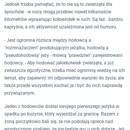
Jednak trzeba pamiętać, że to nie są to zwierzęta dla
śpiochów - w nocy mogą przebiec nawet kilkanaście
kilometrów wprawiając kołowrotek w ruch. Są też...bardzo
kapryśne, a ich aktywność uzależniona jest od humoru.
- Jest ogromna różnica między hodowcą a
"rozmnażaczem" produkującym jeżątka, hodowlą a
"pseudohodowlą" jeży - mówią "prawdziwi" zarejestrowani
hodowcy. - Aby hodować jakiekolwiek zwierzęta, a już
zwłaszcza egzotyczne, trzeba mieć ogromną wiedzę na ich
temat, aby zapewnić im odpowiednie warunki do życia, ale
także przede wszystkim kochać je i być do nich naprawdę
przywiązanym.
Jeden z hodowców dostał swojego pierwszego jeżyka w
spadku po kuzynie, który wyjeżdżał za granicę. Razem z
żoną początkowo bali się, że nie podołają opiece nad
egzotycznym ssakiem, że nie będzie mu u nich dobrze. Jeż