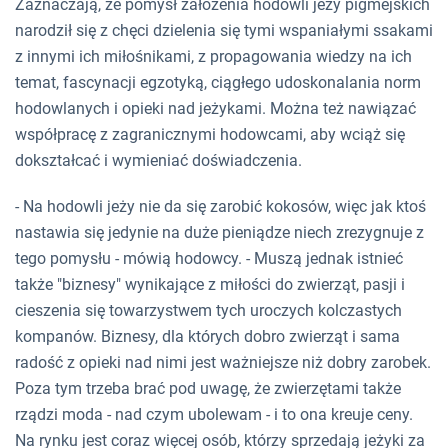
Zaznaczają, że pomysł założenia hodowli jeży pigmejskich
narodził się z chęci dzielenia się tymi wspaniałymi ssakami
z innymi ich miłośnikami, z propagowania wiedzy na ich
temat, fascynacji egzotyką, ciągłego udoskonalania norm
hodowlanych i opieki nad jeżykami. Można też nawiązać
współpracę z zagranicznymi hodowcami, aby wciąż się
dokształcać i wymieniać doświadczenia.
- Na hodowli jeży nie da się zarobić kokosów, więc jak ktoś
nastawia się jedynie na duże pieniądze niech zrezygnuje z
tego pomysłu - mówią hodowcy. - Muszą jednak istnieć
także "biznesy" wynikające z miłości do zwierząt, pasji i
cieszenia się towarzystwem tych uroczych kolczastych
kompanów. Biznesy, dla których dobro zwierząt i sama
radość z opieki nad nimi jest ważniejsze niż dobry zarobek.
Poza tym trzeba brać pod uwagę, że zwierzętami także
rządzi moda - nad czym ubolewam - i to ona kreuje ceny.
Na rynku jest coraz więcej osób, którzy sprzedają jeżyki za