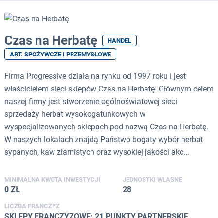
Czas na Herbatę
HANDEL
ART. SPOŻYWCZE I PRZEMYSŁOWE
Firma Progressive działa na rynku od 1997 roku i jest
właścicielem sieci sklepów Czas na Herbatę. Głównym celem
naszej firmy jest stworzenie ogólnoświatowej sieci
sprzedaży herbat wysokogatunkowych w
wyspecjalizowanych sklepach pod nazwą Czas na Herbatę.
W naszych lokalach znajdą Państwo bogaty wybór herbat
sypanych, kaw ziarnistych oraz wysokiej jakości akc...
MINIMALNA KWOTA INWESTYCJI
JEDNOSTKI WŁASNE
0 ZŁ
28
LICZBA FRANCZYZ
SKLEPY FRANCZYZOWE: 21 PUNKTY PARTNERSKIE