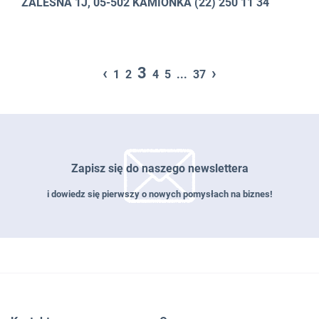
ZALEŚNA 1J, 05-502 KAMIONKA (22) 250 11 34
‹
3
›
1
2
4
5
...
37
Zapisz się do naszego newslettera
i dowiedz się pierwszy o nowych pomysłach na biznes!
Zapisz się do naszego newslettera