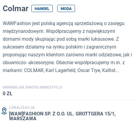
Colmar
HANDEL
MODA
WAWFashion jest polską agencją sprzedażową o zasięgu
międzynarodowym. Współpracujemy z największymi
domami mody skupiając pod sobą marki luksusowe. Z
sukcesem działamy na rynku polskim i zagranicznym
proponując naszym klientom zarówno marki odzieżowe, jak i
obuwniczo- akcesoryjne. Obecnie współpracujemy m.in. z
markami: COLMAR, Karl Lagerfeld, Oscar Tiye, Kallist...
MINIMALNA KWOTA INWESTYCJI
0 ZŁ
LOKALIZACJA
[WAW]FASHION SP. Z O.O. UL. GROTTGERA 15/1,
WARSZAWA