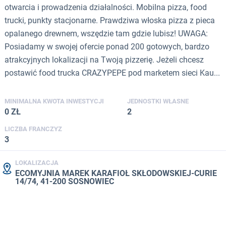
otwarcia i prowadzenia działalności. Mobilna pizza, food
trucki, punkty stacjonarne. Prawdziwa włoska pizza z pieca
opalanego drewnem, wszędzie tam gdzie lubisz! UWAGA:
Posiadamy w swojej ofercie ponad 200 gotowych, bardzo
atrakcyjnych lokalizacji na Twoją pizzerię. Jeżeli chcesz
postawić food trucka CRAZYPEPE pod marketem sieci Kau...
MINIMALNA KWOTA INWESTYCJI
JEDNOSTKI WŁASNE
0 ZŁ
2
LICZBA FRANCZYZ
3
LOKALIZACJA
ECOMYJNIA MAREK KARAFIOŁ SKŁODOWSKIEJ-CURIE
14/74, 41-200 SOSNOWIEC