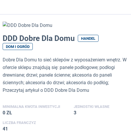
DDD Dobre Dla Domu
HANDEL
DOM I OGRÓD
Dobre Dla Domu to sieć sklepów z wyposażeniem wnętrz. W
ofercie sklepu znajdują się: panele podłogowe; podłogi
drewniane; drzwi; panele ścienne; akcesoria do paneli
ściennych; akcesoria do drzwi; akcesoria do podłóg;
Przeczytaj artykuł o DDD Dobre Dla Domu
MINIMALNA KWOTA INWESTYCJI
JEDNOSTKI WŁASNE
0 ZŁ
3
LICZBA FRANCZYZ
41