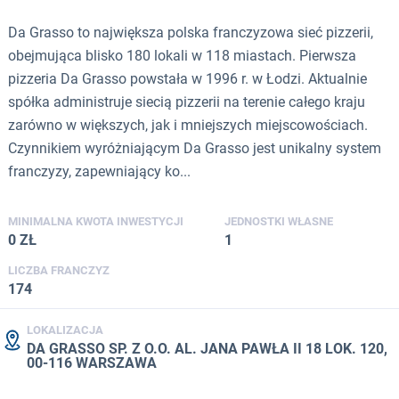
Da Grasso to największa polska franczyzowa sieć pizzerii,
obejmująca blisko 180 lokali w 118 miastach. Pierwsza
pizzeria Da Grasso powstała w 1996 r. w Łodzi. Aktualnie
spółka administruje siecią pizzerii na terenie całego kraju
zarówno w większych, jak i mniejszych miejscowościach.
Czynnikiem wyróżniającym Da Grasso jest unikalny system
franczyzy, zapewniający ko...
MINIMALNA KWOTA INWESTYCJI
JEDNOSTKI WŁASNE
0 ZŁ
1
LICZBA FRANCZYZ
174
LOKALIZACJA
DA GRASSO SP. Z O.O. AL. JANA PAWŁA II 18 LOK. 120,
00-116 WARSZAWA