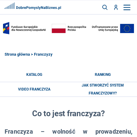
FRANCZYZY
AKTUALNOŚCI
CYFRYZACJA
SZUKAJ
Strona główna
> Franczyzy
ZALOGUJ
KATALOG
RANKING
JAK STWORZYĆ SYSTEM
VIDEO FRANCZYZA
ZAREJESTRUJ
FRANCZYZOWY?
Co to jest franczyza?
Franczyza – wolność w prowadzeniu,