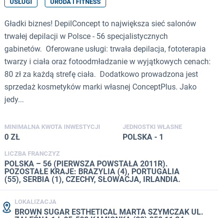
USŁUGI
URODA I FITNESS
Gładki biznes! DepilConcept to największa sieć salonów
trwałej depilacji w Polsce - 56 specjalistycznych
gabinetów. Oferowane usługi: trwała depilacja, fototerapia
twarzy i ciała oraz fotoodmładzanie w wyjątkowych cenach:
80 zł za każdą strefę ciała. Dodatkowo prowadzona jest
sprzedaż kosmetyków marki własnej ConceptPlus. Jako
jedy...
MINIMALNA KWOTA INWESTYCJI
JEDNOSTKI WŁASNE
0 ZŁ
POLSKA - 1
LICZBA FRANCZYZ
POLSKA – 56 (PIERWSZA POWSTAŁA 2011R).
POZOSTAŁE KRAJE: BRAZYLIA (4), PORTUGALIA
(55), SERBIA (1), CZECHY, SŁOWACJA, IRLANDIA.
LOKALIZACJA
BROWN SUGAR ESTHETICAL MARTA SZYMCZAK UL.