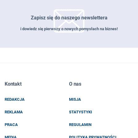
Zapisz się do naszego newslettera
i dowiedz się pierwszy o nowych pomysłach na biznes!
Zapisz się do naszego newslettera
Kontakt
O nas
EMAIL
REDAKCJA
MISJA
IMIĘ I NAZWISKO
REKLAMA
STATYSTYKI
PRACA
REGULAMIN
MEDIA
POLITYKA PRYWATNOŚCI