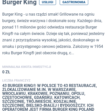
Burger King
USŁUGI
GASTRONOMIA
Burger King - u nas rządzi smak! Grillowane na ogniu
burgery, świeże warzywa i doskonałe sosy. Każdego dnia,
ponad 11 milionów gości odwiedza restauracje Burger
King® na całym świecie. Dzieje się tak, ponieważ jesteśmy
znani z przyrządzania wysokiej, jakości, doskonałego w
smaku i przystępnego cenowo jedzenia. Założony w 1954
roku Burger King® jest obecnie drugą, c...
MINIMALNA KWOTA INWESTYCJI
0 ZŁ
LICZBA FRANCZYZ
43 BURGER KING® W POLSCE TO 43 RESTAURACJE,
ZLOKALIZOWANIE M.IN. W WARSZAWIE,
WROCŁAWIU, KRAKOWIE, POZNANIU, OPOLU,
CZĘSTOCHOWIE, GDAŃSKU, KATOWICACH,
SZCZECINIE, TRÓJMIEŚCIE, KOSZALINIE,
SZCZECINIE, BIELSKO-BIAŁEJ I BYDGOSZCZY. ICH
OPERATOREM JEST FIRMA BURGER KING POLAND