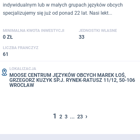
indywidualnym lub w małych grupach języków obcych
specjalizujemy się już od ponad 22 lat. Nasi lekt...
MINIMALNA KWOTA INWESTYCJI
JEDNOSTKI WŁASNE
0 ZŁ
33
LICZBA FRANCZYZ
61
LOKALIZACJA
MOOSE CENTRUM JĘZYKÓW OBCYCH MAREK ŁOŚ,
GRZEGORZ KUZYK SP.J. RYNEK-RATUSZ 11/12, 50-106
WROCŁAW
1
›
2
3
...
23