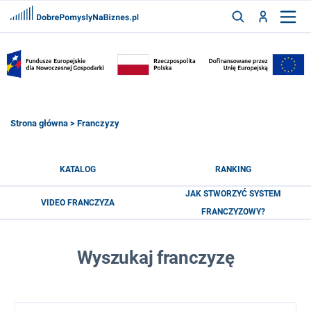
FRANCZYZY
AKTUALNOŚCI
CYFRYZACJA
SZUKAJ
Strona główna
> Franczyzy
ZALOGUJ
KATALOG
RANKING
JAK STWORZYĆ SYSTEM
VIDEO FRANCZYZA
ZAREJESTRUJ
FRANCZYZOWY?
Wyszukaj franczyzę