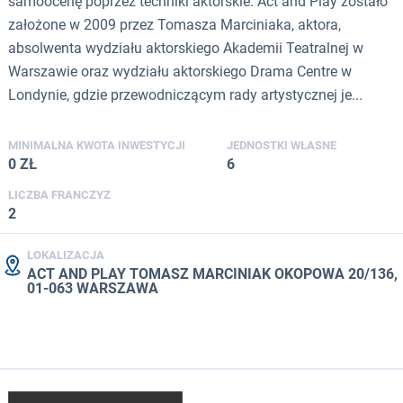
samoocenę poprzez techniki aktorskie. Act and Play zostało
założone w 2009 przez Tomasza Marciniaka, aktora,
absolwenta wydziału aktorskiego Akademii Teatralnej w
Warszawie oraz wydziału aktorskiego Drama Centre w
Londynie, gdzie przewodniczącym rady artystycznej je...
MINIMALNA KWOTA INWESTYCJI
JEDNOSTKI WŁASNE
0 ZŁ
6
LICZBA FRANCZYZ
2
LOKALIZACJA
ACT AND PLAY TOMASZ MARCINIAK OKOPOWA 20/136,
01-063 WARSZAWA