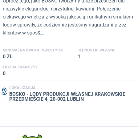
Oprócz tego, jako BOSKO tworzymy także przestrzeń dla
niezwykle eleganckiej i przytulnej kawiarni. Połączenie
ciekawego wnętrza z wysoką jakością i unikalnym smakiem
lodów sprawiły, że codziennie jesteśmy nagradzani przez
klientów w spos&...
MINIMALNA KWOTA INWESTYCJI
JEDNOSTKI WŁASNE
0 ZŁ
1
LICZBA FRANCZYZ
0
LOKALIZACJA
BOSKO - LODY PRODUKCJI WŁASNEJ KRAKOWSKIE
PRZEDMIEŚCIE 4, 20-002 LUBLIN