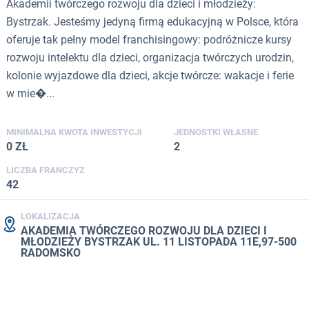
Akademii twórczego rozwoju dla dzieci i młodzieży:
Bystrzak. Jesteśmy jedyną firmą edukacyjną w Polsce, która
oferuje tak pełny model franchisingowy: podróżnicze kursy
rozwoju intelektu dla dzieci, organizacja twórczych urodzin,
kolonie wyjazdowe dla dzieci, akcje twórcze: wakacje i ferie
w mie�...
MINIMALNA KWOTA INWESTYCJI
JEDNOSTKI WŁASNE
0 ZŁ
2
LICZBA FRANCZYZ
42
LOKALIZACJA
AKADEMIA TWÓRCZEGO ROZWOJU DLA DZIECI I
MŁODZIEŻY BYSTRZAK UL. 11 LISTOPADA 11E,97-500
RADOMSKO