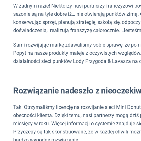
W żadnym razie! Niektórzy nasi partnerzy franczyzowi po
sezonie są na tyle dobre iż… nie otwierają punktów zimą
konserwując sprzęt, planują strategię, szkolą się, odpocz
doświadczenia, realizują franszyzę całorocznie. Jesteśm
Sami rozwijając markę zdawaliśmy sobie sprawę, że po naj
Popyt na nasze produkty maleje z oczywistych względów.
działalności sieci punktów Lody Przygoda & Lavazza na c
Rozwiązanie nadeszło z nieoczekiwa
Tak. Otrzymaliśmy licencję na rozwijanie sieci Mini Don
obecności klienta. Dzięki temu, nasi partnerzy mogą dzi
miesięcy w roku. Więcej informacji o systemie znajduje s
Przyczepy są tak skonstruowane, że w każdej chwili możn
bardzo wygodne rozwiązanie.