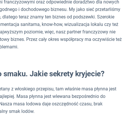
rami franczyzowymi oraz odpowiednie doradztwo dla nowych
godnego i dochodowego biznesu. My jako sieć przetarliśmy
e, dlatego teraz znamy ten biznes od podszewki. Szerokie
ntacja sanitarna, know-how, wizualizacja lokalu czy też
najwyższym poziomie, więc, nasz partner franczyzowy nie
towy biznes. Przez cały okres współpracy ma oczywiście też
oblemami.
 smaku. Jakie sekrety kryjecie?
tany z włoskiego przepisu, tam właśnie masa płynna jest
najlepiej. Masa płynna jest wlewana bezpośrednio do
ą. Nasza masa lodowa daje oszczędność czasu, brak
alny smak lodów.