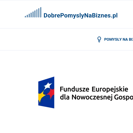
POMYSŁY NA B