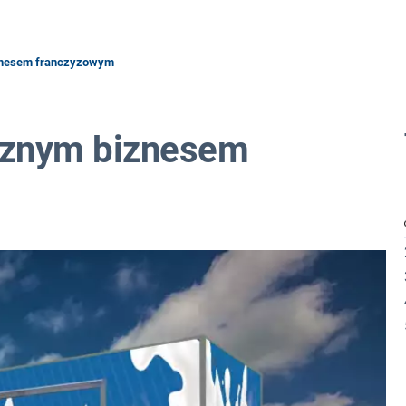
znesem franczyzowym
cznym biznesem