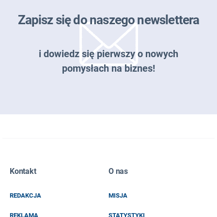
Zapisz się do naszego newslettera
i dowiedz się pierwszy o nowych
pomysłach na biznes!
Zapisz się do naszego newslettera
Kontakt
O nas
EMAIL
REDAKCJA
MISJA
IMIĘ I NAZWISKO
REKLAMA
STATYSTYKI