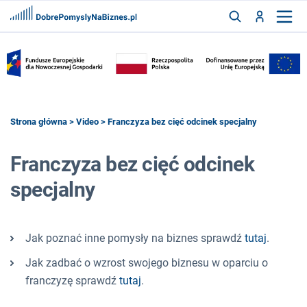
FRANCZYZY
AKTUALNOŚCI
CYFRYZACJA
SZUKAJ
Strona główna
>
Video
> Franczyza bez cięć odcinek specjalny
Franczyza bez cięć odcinek
ZALOGUJ
specjalny
ZAREJESTRUJ
Jak poznać inne pomysły na biznes sprawdź
tutaj
.
Jak zadbać o wzrost swojego biznesu w oparciu o
franczyzę sprawdź
tutaj
.